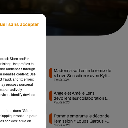
uer sans accepter
erest: Store and/or
Musique
tising; Use profiles to
tand audiences through
Madonna sort enfin le remix de
personalise content; Use
« Love Sensation » avec Kylie
 fraud, and fix errors;
7 août 2026
Minogue
un
 may process personal
mation actively
Angèle et Amélie Lens
vices; Identify devices
dévoilent leur collaboration tant
7 août 2026
attendue
s
rtenaires dans "Gérer
s'appliqueront que pour
Pomme emprunte le décor de
les cookies" situé en
l’émission « Loups Garous »
6 août 2026
pour son...