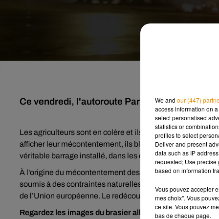
We and
our (447) partn
Ce vendredi, l'autoroute Paris-Bordeaux est bl
access information on a 
select personalised ad
statistics or combinatio
Les agriculteurs sont en colère et ils le font savoir de mani
profiles to select person
afficher leur mécontentement, ils bloquent l’autoroute A1
Deliver and present adv
data such as IP address 
véritable barrage installé, dans les deux sens, à hauteur
requested; Use precise g
based on information tra
À l'origine du mécontentement des agriculteurs : le redé
soumis à des contraintes naturelles. Lorsqu’ils y sont imp
Vous pouvez accepter en 
de l’Union européenne. Le redécoupage de ces zones modifi
mes choix". Vous pouvez
ce site. Vous pouvez met
Regardez les images du brasier allumé à hauteur du péag
bas de chaque page.