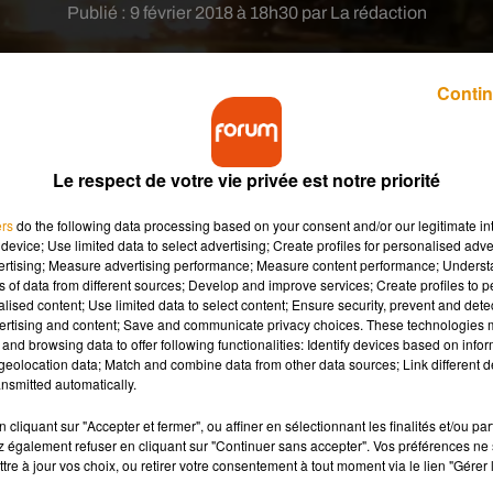
Publié : 9 février 2018 à 18h30 par La rédaction
Contin
Le respect de votre vie privée est notre priorité
ers
do the following data processing based on your consent and/or our legitimate int
oquée, dans les deux sens, à hauteur de Tours.
device; Use limited data to select advertising; Create profiles for personalised adver
vertising; Measure advertising performance; Measure content performance; Unders
ns of data from different sources; Develop and improve services; Create profiles to 
ère spectaculaire, ce vendredi, en Indre-et-Loire. Ce soir, pour
alised content; Use limited data to select content; Ensure security, prevent and detect
0 à hauteur de Tours. Un blocage matérialisé, depuis 16h45, par 
ertising and content; Save and communicate privacy choices. These technologies
and browsing data to offer following functionalities: Identify devices based on infor
 du péage de Monnaie.
eolocation data; Match and combine data from other data sources; Link different de
nsmitted automatically.
coupage des « zones défavorisées ». Ces zones sont des espaces
lantés, les agriculteurs sont éligibles à des aides compensatoire
cliquant sur "Accepter et fermer", ou affiner en sélectionnant les finalités et/ou pa
erait les aides financières apportées à certains d’entre-eux.
 également refuser en cliquant sur "Continuer sans accepter". Vos préférences ne 
tre à jour vos choix, ou retirer votre consentement à tout moment via le lien "Gérer 
e de Monnaie ce vendredi soir :