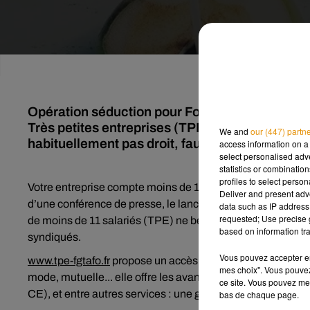
Opération séduction pour Force ouvrière. Le syn
Très petites entreprises (TPE) un accès aux se
We and
our (447) partn
habituellement pas droit, faute de CE.
access information on a 
select personalised ad
statistics or combinatio
profiles to select person
Votre entreprise compte moins de 11 salariés ? Cette initi
Deliver and present adv
d’une conférence de presse, le lancement d'une plateforme
data such as IP address 
requested; Use precise g
de moins de 11 salariés (TPE) ne bénéficiant pas de comi
based on information tra
syndiqués.
Vous pouvez accepter en 
www.tpe-fgtafo.fr
propose un accès gratuit jusqu'en mars 20
mes choix". Vous pouvez
mode, mutuelle... elle offre les avantages proposés trad
ce site. Vous pouvez met
CE), et entre autres services : une géolocalisation d'offres
bas de chaque page.