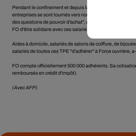
Pendant le confinement et depuis la crise, "beaucoup de s
entreprises se sont tournés vers nous pour des informations 
des questions de pouvoir d'achat", a souligné Yves Veyrier,
FO d'être solidaire avec ces salariés dans la période actuel
Aides à domicile, salariés de salons de coiffure, de bijoute
salariés de toutes ces TPE "d'adhérer" à Force ouvrière, a-t
FO compte officiellement 500 000 adhérents. Sa cotisatio
remboursés en crédit d'impôt).
(Avec AFP)