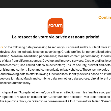
Contin
Le respect de votre vie privée est notre priorité
dicat lance une site internet offrant aux salariés d
rvices d'un comité social et économique auquel il n
ers
do the following data processing based on your consent and/or our legitimate int
device; Use limited data to select advertising; Create profiles for personalised adver
vertising; Measure advertising performance; Measure content performance; Unders
ns of data from different sources; Develop and improve services; Create profiles to 
alised content; Use limited data to select content; Ensure security, prevent and detect
ative peut vous intéresser. FO a annoncé, mardi 28 septembre lor
ertising and content; Save and communicate privacy choices. These technologies
 gratuite proposant des services pour les salariés d’entreprises
and browsing data to offer following functionalities: Identify devices based on infor
eolocation data; Match and combine data from other data sources; Link different de
té social et économique (CSE) et traditionnellement peu
nsmitted automatically.
cliquant sur "Accepter et fermer", ou affiner en sélectionnant les finalités et/ou pa
21 aux salariés et aux patrons de TPE. Loisirs, voyages, sport,
 également refuser en cliquant sur "Continuer sans accepter". Vos préférences ne 
itionnellement par un CSE (anciennement comité d'entreprise ou
tre à jour vos choix, ou retirer votre consentement à tout moment via le lien "Gérer 
 d'emploi et un service d'alphabétisation.