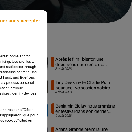
uer sans accepter
es
Musique
'a
erest: Store and/or
Après le film, bientôt une
tising; Use profiles to
docu-série sur le père de
tand audiences through
5 août 2026
Michael Jackson
personalise content; Use
 fraud, and fix errors;
s
 may process personal
Tiny Desk invite Charlie Puth
mation actively
pour une live session solaire
4 août 2026
vices; Identify devices
Benjamin Biolay nous emmène
rtenaires dans "Gérer
en festival dans son dernier
s'appliqueront que pour
4 août 2026
clip
les cookies" situé en
Ariana Grande prendra une