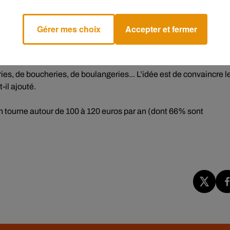
alariés isolés ne disposant pas de syndicats dans leurs
sur les questions sanitaires, l'activité partielle, mais aussi pou
Gérer mes choix
Accepter et fermer
 secrétaire général de FO. Cette plateforme, "c'est une façon po
le".
ries, de boucheries, de boulangeries... L’idée est de convaincre l
-il ajouté.
n tourne autour de 100 à 120 euros par an (dont 66% sont