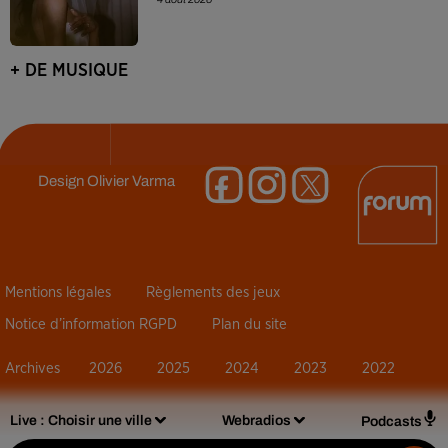
+ DE MUSIQUE
Design
Olivier Varma
Mentions légales
Règlements des jeux
Notice d’information RGPD
Plan du site
Archives
2026
2025
2024
2023
2022
Live :
Choisir une ville
Webradios
Podcasts