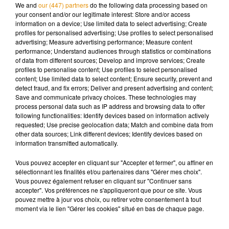
SOS au téléphone. Elle aurait expliqué être séquestrée par
We and
our (447) partners
do the following data processing based on
son compagnon qui la forçait à se prostituer.
your consent and/or our legitimate interest: Store and/or access
information on a device; Use limited data to select advertising; Create
profiles for personalised advertising; Use profiles to select personalised
advertising; Measure advertising performance; Measure content
performance; Understand audiences through statistics or combinations
of data from different sources; Develop and improve services; Create
Musique
profiles to personalise content; Use profiles to select personalised
content; Use limited data to select content; Ensure security, prevent and
detect fraud, and fix errors; Deliver and present advertising and content;
Save and communicate privacy choices. These technologies may
Pomme emprunte le décor de l’émission
process personal data such as IP address and browsing data to offer
« Loups Garous » pour son...
following functionalities: Identify devices based on information actively
6 août 2026
requested; Use precise geolocation data; Match and combine data from
other data sources; Link different devices; Identify devices based on
information transmitted automatically.
Vous pouvez accepter en cliquant sur "Accepter et fermer", ou affiner en
La version réécrite de « Beautiful Day »
sélectionnant les finalités et/ou partenaires dans "Gérer mes choix".
interprétée lors des...
Vous pouvez également refuser en cliquant sur "Continuer sans
6 août 2026
accepter". Vos préférences ne s'appliqueront que pour ce site. Vous
pouvez mettre à jour vos choix, ou retirer votre consentement à tout
moment via le lien "Gérer les cookies" situé en bas de chaque page.