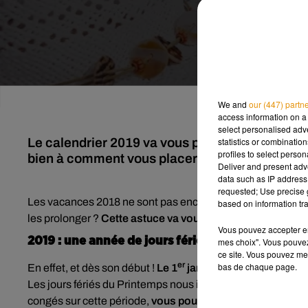
We and
our (447) partn
access information on a 
select personalised ad
statistics or combinatio
Le calendrier 2019 va vous permettre de parti
profiles to select person
bien à comment vous placerez vos jours de co
Deliver and present adv
data such as IP address 
requested; Use precise g
Les vacances 2018 ne sont pas encore finies qu’il est déjà
based on information tra
les prolonger ?
Cette astuce va vous permettre de profiter
Vous pouvez accepter en 
2019 : une année de jours fériés bien placés !
mes choix". Vous pouvez
ce site. Vous pouvez met
er
bas de chaque page.
En effet, et dès son début !
Le 1
janvier étant un mardi, s
Les jours fériés du Printemps nous intéressent ensuite, p
congés sur cette période,
vous pouvez profiter de 16 jou