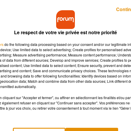
Publié : 29 décembre 2018 à 19h45 par Stéphane Hubert
Contin
Le respect de votre vie privée est notre priorité
ers
do the following data processing based on your consent and/or our legitimate int
device; Use limited data to select advertising; Create profiles for personalised adver
vertising; Measure advertising performance; Measure content performance; Unders
ns of data from different sources; Develop and improve services; Create profiles to 
r en vacances plus longtemps si vous réfléchissez
alised content; Use limited data to select content; Ensure security, prevent and detect
ngés payés.
ertising and content; Save and communicate privacy choices. These technologies
and browsing data to offer following functionalities: Identify devices based on infor
eolocation data; Match and combine data from other data sources; Link different de
 temps de réfléchir à celles de 2019 qui arriveront vite. Comment
nsmitted automatically.
 de 59 jours de repos au lieu de 25
!
cliquant sur "Accepter et fermer", ou affiner en sélectionnant les finalités et/ou pa
 également refuser en cliquant sur "Continuer sans accepter". Vos préférences ne 
tre à jour vos choix, ou retirer votre consentement à tout moment via le lien "Gérer 
i vous placez trois jours du 2 au 4, vous êtes tranquilles pour 6
er
uisque
le 1
et le 8 mai tombent un mercredi
. En posant 8 jours 
rs de vacances consécutifs
. Ce qui permet de s’offrir un beau