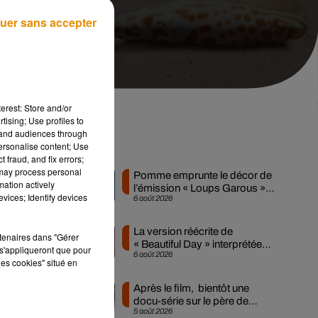
uer sans accepter
erest: Store and/or
tising; Use profiles to
tand audiences through
personalise content; Use
Musique
 fraud, and fix errors;
 may process personal
Pomme emprunte le décor de
mation actively
l’émission « Loups Garous »
vices; Identify devices
6 août 2026
pour son...
La version réécrite de
rtenaires dans "Gérer
« Beautiful Day » interprétée
s'appliqueront que pour
6 août 2026
lors des...
les cookies" situé en
!
Après le film, bientôt une
de
docu-série sur le père de
5 août 2026
Michael Jackson