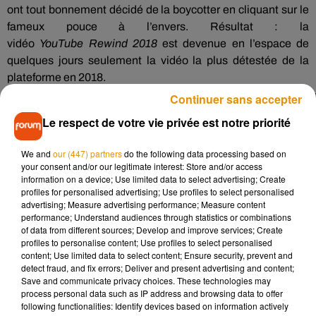
ont tout bonnement décidé de la boycotter en cliquant sur le
fameux pouce à l’envers.
Résultat :
la
vidéo
YouTube
Rewind
2018
est devenue en l’espace de
quelques jours seulement la vidéo la plus détestée de la
plateforme en 2018.
Continuer sans accepter
Le respect de votre vie privée est notre priorité
We and
our (447) partners
do the following data processing based on
your consent and/or our legitimate interest: Store and/or access
information on a device; Use limited data to select advertising; Create
profiles for personalised advertising; Use profiles to select personalised
advertising; Measure advertising performance; Measure content
performance; Understand audiences through statistics or combinations
of data from different sources; Develop and improve services; Create
profiles to personalise content; Use profiles to select personalised
content; Use limited data to select content; Ensure security, prevent and
detect fraud, and fix errors; Deliver and present advertising and content;
Save and communicate privacy choices. These technologies may
process personal data such as IP address and browsing data to offer
following functionalities: Identify devices based on information actively