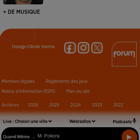
+ DE MUSIQUE
Design
Olivier Varma
Mentions légales
Règlements des jeux
Notice d’information RGPD
Plan du site
Archives
2026
2025
2024
2023
2022
Live :
Choisir une ville
Webradios
Podcasts
M. Pokora
Quand Même
-