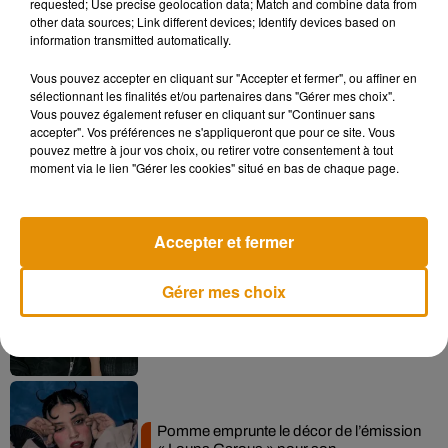
requested; Use precise geolocation data; Match and combine data from
other data sources; Link different devices; Identify devices based on
information transmitted automatically.
Vous pouvez accepter en cliquant sur "Accepter et fermer", ou affiner en
Musique
sélectionnant les finalités et/ou partenaires dans "Gérer mes choix".
Vous pouvez également refuser en cliquant sur "Continuer sans
accepter". Vos préférences ne s'appliqueront que pour ce site. Vous
pouvez mettre à jour vos choix, ou retirer votre consentement à tout
Madonna sort enfin le remix de « Love
moment via le lien "Gérer les cookies" situé en bas de chaque page.
Sensation » avec Kylie Minogue
7 août 2026
Accepter et fermer
Gérer mes choix
Angèle et Amélie Lens dévoilent leur
collaboration tant attendue
7 août 2026
Pomme emprunte le décor de l’émission