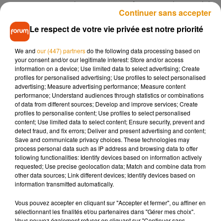
ceux qu’on peut avoir pour payer ses factures, puisque celui-
Continuer sans accepter
ci est rempli de bons ! Vous savez, les fameux bons qu’on
Le respect de votre vie privée est notre priorité
offre pour proposer de faire une tâche à la place de quelqu'un
d’autre…
We and
our (447) partners
do the following data processing based on
Exit les "faire la vaisselle à ta place", dans ce carnet de bons,
your consent and/or our legitimate interest: Store and/or access
information on a device; Use limited data to select advertising; Create
il n'y a que des actions adorables comme “ne pas s’endormir
profiles for personalised advertising; Use profiles to select personalised
fâchés”, “soirée film & plaid”, “instant coquin”. Un petit
advertising; Measure advertising performance; Measure content
cadeau idéal pour faire durer la Saint-Valentin le plus
performance; Understand audiences through statistics or combinations
of data from different sources; Develop and improve services; Create
longtemps possible !
profiles to personalise content; Use profiles to select personalised
content; Use limited data to select content; Ensure security, prevent and
detect fraud, and fix errors; Deliver and present advertising and content;
Save and communicate privacy choices. These technologies may
process personal data such as IP address and browsing data to offer
Musique
following functionalities: Identify devices based on information actively
requested; Use precise geolocation data; Match and combine data from
other data sources; Link different devices; Identify devices based on
information transmitted automatically.
Pomme emprunte le décor de l’émission
« Loups Garous » pour son...
Vous pouvez accepter en cliquant sur "Accepter et fermer", ou affiner en
6 août 2026
sélectionnant les finalités et/ou partenaires dans "Gérer mes choix".
Vous pouvez également refuser en cliquant sur "Continuer sans