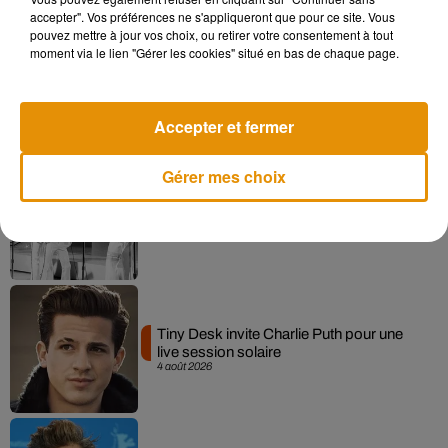
accepter". Vos préférences ne s'appliqueront que pour ce site. Vous
pouvez mettre à jour vos choix, ou retirer votre consentement à tout
moment via le lien "Gérer les cookies" situé en bas de chaque page.
La version réécrite de « Beautiful Day »
interprétée lors des...
6 août 2026
Accepter et fermer
Gérer mes choix
Après le film, bientôt une docu-série sur
le père de Michael Jackson
5 août 2026
Tiny Desk invite Charlie Puth pour une
live session solaire
4 août 2026