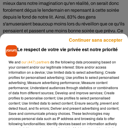
mieux dans notre imagination qu'en réalité, on serait donc
forcément déçus le lendemain en repensant à cette soirée
depuis le fond de notre lit. Ainsi, 83% des gens
s'amuseraient beaucoup moins lors du réveillon que ce qu'ils
pensaient et passent une moins bonne soirée que prévu. Ce
sont donc potentiellement 8 invités sur 10 qui n'ont pas
Continuer sans accepter
apprécié leur Nouvel An.
Le respect de votre vie privée est notre priorité
Haro sur les paillettes !
We and
our (447) partners
do the following data processing based on
Attention également à votre tenue ! A vouloir trop en faire,
your consent and/or our legitimate interest: Store and/or access
vous ne comprenez pas que les autres ne fassent pas de
information on a device; Use limited data to select advertising; Create
profiles for personalised advertising; Use profiles to select personalised
même et cela augmente votre déception. Allez-y donc mollo
advertising; Measure advertising performance; Measure content
sur les paillettes, vous n'en serez que plus satisfaits ! Enfin,
performance; Understand audiences through statistics or combinations
dernier élément qui fait chuter la cote de notre réveillon du
of data from different sources; Develop and improve services; Create
profiles to personalise content; Use profiles to select personalised
Nouvel An : son prix ! Entre la tenue, la coiffure, le repas ou
content; Use limited data to select content; Ensure security, prevent and
encore la soirée en boîte pour fêter cette nouvelle année
detect fraud, and fix errors; Deliver and present advertising and content;
dignement, on a surtout très mal au portefeuille le
Save and communicate privacy choices. These technologies may
process personal data such as IP address and browsing data to offer
lendemain. Pour être moins déçus, privilégiez une soirée
following functionalities: Identify devices based on information actively
entre potes en pyjama...et à la maison !