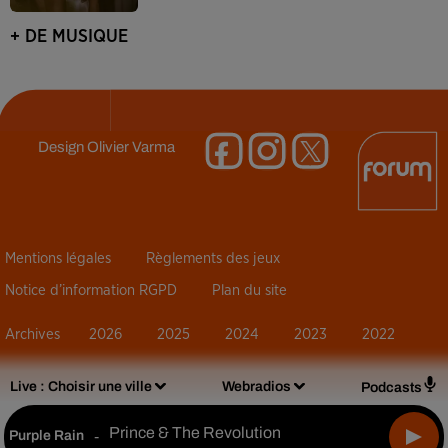
+ DE MUSIQUE
Design
Olivier Varma
Mentions légales
Règlements des jeux
Notice d’information RGPD
Plan du site
Archives
2026
2025
2024
2023
2022
Live :
Choisir une ville
Webradios
Podcasts
Prince & The Revolution
Purple Rain
-