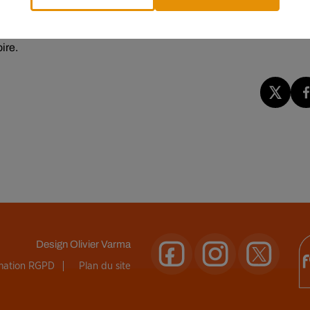
ue les commerçants partenaires sur votre chemin. Si vous
e en points. Lancée il y a un peu plus d’un an, WeWard compte u
ire.
Design
Olivier Varma
rmation RGPD
Plan du site