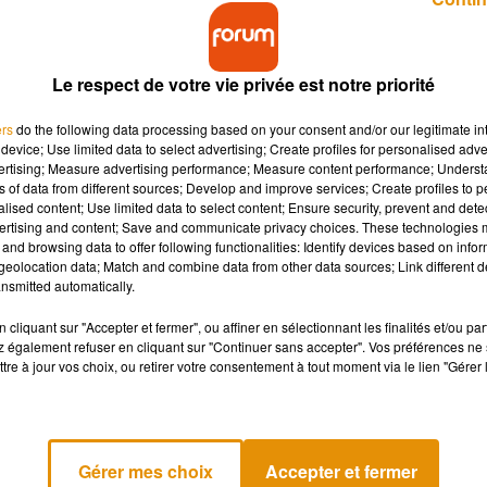
Le respect de votre vie privée est notre priorité
ers
do the following data processing based on your consent and/or our legitimate int
device; Use limited data to select advertising; Create profiles for personalised adver
vertising; Measure advertising performance; Measure content performance; Unders
gner des points à chaque foulée faite sur le
ns of data from different sources; Develop and improve services; Create profiles to 
us collectez des points. Ils peuvent ensuite être
alised content; Use limited data to select content; Ensure security, prevent and detect
ertising and content; Save and communicate privacy choices. These technologies
and browsing data to offer following functionalities: Identify devices based on infor
eolocation data; Match and combine data from other data sources; Link different de
nsmitted automatically.
r rester en forme. Et si on vous récompensait pour y arriver ?
cliquant sur "Accepter et fermer", ou affiner en sélectionnant les finalités et/ou pa
 également refuser en cliquant sur "Continuer sans accepter". Vos préférences ne 
nt ensuite être convertis en bon de réduction chez les
tre à jour vos choix, ou retirer votre consentement à tout moment via le lien "Gérer 
ent d’argent sur votre compte.
néral, pour les bons marcheurs, vous pouvez gagner une dizaine
e certaines personnes gagnent jusqu’à 200 euros par mois, en 
Gérer mes choix
Accepter et fermer