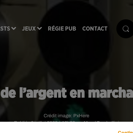
STS
JEUX
RÉGIE PUB
CONTACT
e l’argent en marchant
Crédit image:
PxHere
Publié : 6 juillet 2020 à 13h30 par Maud Tambellini
Contin