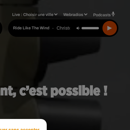
Live :
Choisir une ville
Webradios
Podcasts
Christopher Cross
-
Ride Like The Wind
, c’est possible !
uer sans accepter