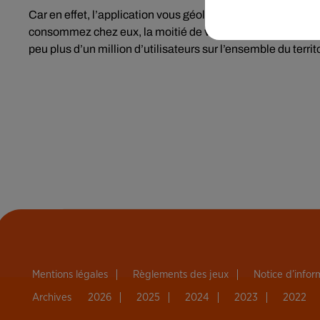
Car en effet, l’application vous géolocalise et vous indiq
consommez chez eux, la moitié de votre note est transféré
peu plus d’un million d’utilisateurs sur l’ensemble du territo
Mentions légales
Règlements des jeux
Notice d’info
Archives
2026
2025
2024
2023
2022