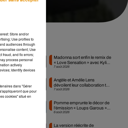
erest: Store and/or
tising; Use profiles to
tand audiences through
Musique
personalise content; Use
 fraud, and fix errors;
Madonna sort enfin le remix de
 may process personal
« Love Sensation » avec Kylie
mation actively
7 août 2026
Minogue
vices; Identify devices
Angèle et Amélie Lens
dévoilent leur collaboration tant
rtenaires dans "Gérer
7 août 2026
attendue
s'appliqueront que pour
les cookies" situé en
Pomme emprunte le décor de
l’émission « Loups Garous »
6 août 2026
pour son...
se
La version réécrite de