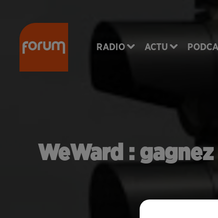
RADIO
ACTU
PODCA
WeWard : gagnez d