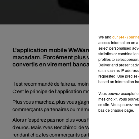
We and
our (447) partn
access information on a 
select personalised ad
L'application mobile WeWard vous permet de ga
statistics or combinatio
macadam. Forcément plus vous marchez, plus vo
profiles to select person
convertis en virement bancaire.
Deliver and present adv
data such as IP address 
requested; Use precise g
based on information tra
Il est recommandé de faire au moins 10 000 pas par jour pou
C’est le principe de l’application mobile
WeWard
.
Vous pouvez accepter en 
mes choix". Vous pouvez
Plus vous marchez, plus vous gagnez des points. Ils peuve
ce site. Vous pouvez met
commerçants partenaires ou même directement en versem
bas de chaque page.
Alors n’espérez pas non plus vous faire un salaire. En gé
d’euros. Mais Yves Benchimol de WeWard nous a confié qu
rendant chez les commerçants partenaires.