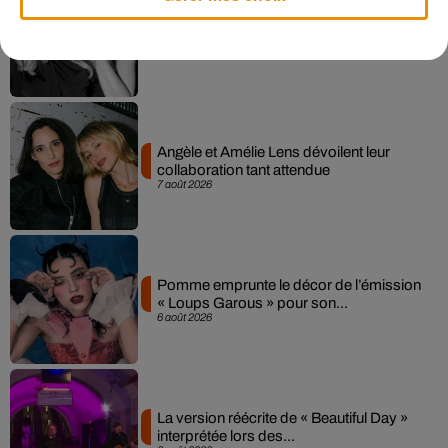
Madonna sort enfin le remix de « Love
Sensation » avec Kylie Minogue
7 août 2026
Angèle et Amélie Lens dévoilent leur
collaboration tant attendue
7 août 2026
Pomme emprunte le décor de l’émission
« Loups Garous » pour son...
6 août 2026
La version réécrite de « Beautiful Day »
interprétée lors des...