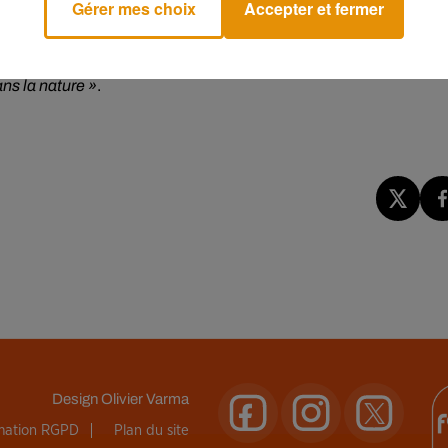
Gérer mes choix
Accepter et fermer
8 millions d’euros dans une installation qui creusera davantage
tés par le parc, le zoo de Beauval ferait mieux de soutenir des
ns la nature »
.
Design
Olivier Varma
rmation RGPD
Plan du site