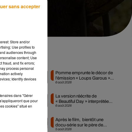
uer sans accepter
erest: Store and/or
tising; Use profiles to
tand audiences through
personalise content; Use
ne
Musique
 fraud, and fix errors;
 may process personal
Pomme emprunte le décor de
mation actively
l’émission « Loups Garous »
vices; Identify devices
6 août 2026
pour son...
rs
rtenaires dans "Gérer
La version réécrite de
s'appliqueront que pour
« Beautiful Day » interprétée
les cookies" situé en
6 août 2026
lors des...
Après le film, bientôt une
docu-série sur le père de
5 août 2026
Michael Jackson