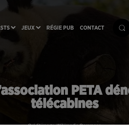
STS
JEUX
RÉGIE PUB
CONTACT
l’association PETA dén
télécabines
Crédit image:
Wikimedia Commons