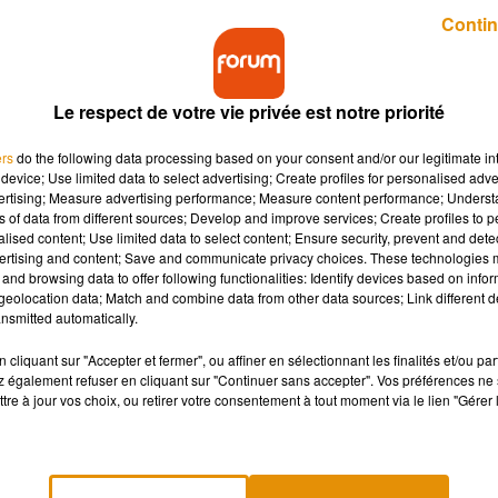
Publié : 27 mars 2019 à 8h16 par Charles Perrin
Contin
Le respect de votre vie privée est notre priorité
ers
do the following data processing based on your consent and/or our legitimate int
device; Use limited data to select advertising; Create profiles for personalised adver
vertising; Measure advertising performance; Measure content performance; Unders
ns of data from different sources; Develop and improve services; Create profiles to 
maux, a vivement réagit suite à la mise en place d'u
alised content; Use limited data to select content; Ensure security, prevent and detect
e samedi 30 mars 2019 ⬦
ertising and content; Save and communicate privacy choices. These technologies
and browsing data to offer following functionalities: Identify devices based on infor
eolocation data; Match and combine data from other data sources; Link different de
nsmitted automatically.
t bientôt pourvoir observer les animaux d’en haut ! Samedi 30 ma
le et survolera les enclos des éléphants, des gorilles ou encore
cliquant sur "Accepter et fermer", ou affiner en sélectionnant les finalités et/ou pa
 également refuser en cliquant sur "Continuer sans accepter". Vos préférences ne 
iation PETA, pour la protection des animaux.
tre à jour vos choix, ou retirer votre consentement à tout moment via le lien "Gérer 
 téléphérique ne fait que nourrir la prétendue supériorité des
es dominer, diminuant l’empathie que ces derniers pourraient
qui leur est naturel et important »
.