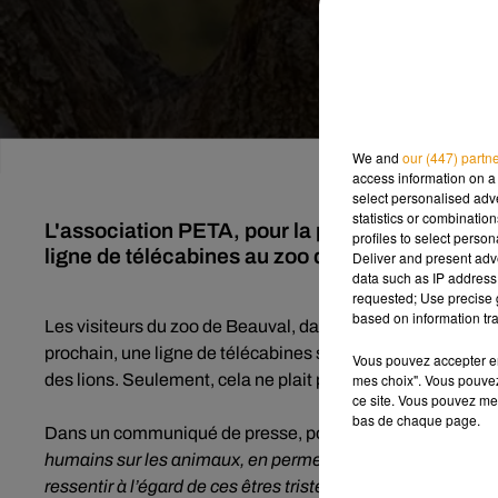
We and
our (447) partn
access information on a 
select personalised ad
statistics or combinatio
L'association PETA, pour la protection des ani
profiles to select person
ligne de télécabines au zoo de Beauval, dès l
Deliver and present adv
data such as IP address 
requested; Use precise g
based on information tra
Les visiteurs du zoo de Beauval, dans le
Loir-et-Cher
, von
prochain, une ligne de télécabines sera désormais accessib
Vous pouvez accepter en 
mes choix". Vous pouvez
des lions. Seulement, cela ne plait pas vraiment à l’assoc
ce site. Vous pouvez met
bas de chaque page.
Dans un communiqué de presse, pour cette dernière :
« Ce
humains sur les animaux, en permettant aux visiteurs de l
ressentir à l’égard de ces êtres tristes et privés de tout ce 