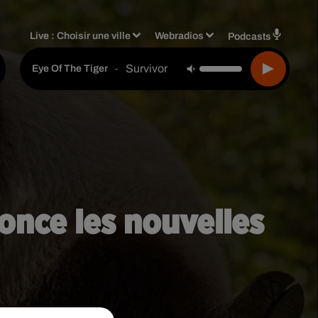
Live :
Choisir une ville
Webradios
Podcasts
Survivor
-
Eye Of The Tiger
once les nouvelles