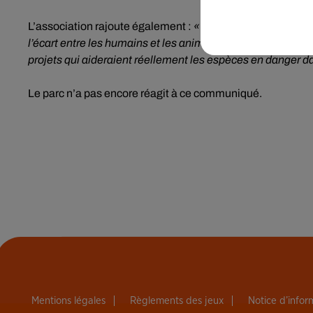
L’association rajoute également :
« Plutôt que d’investir 
l’écart entre les humains et les animaux prisonniers exploi
projets qui aideraient réellement les espèces en danger da
Le parc n’a pas encore réagit à ce communiqué.
Mentions légales
Règlements des jeux
Notice d’info