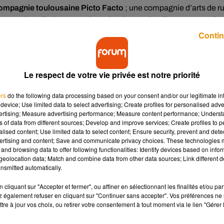
compagnie toulousaine Picto Facto
; une compagnie d’arts de r
vec ses installations. Pendant plus d’un mois, elle proposera div
Contin
nflables (Halle aux grains et Espace Jorge-Semprun).
30 décembre, salle Joséphine Baker (office du tourisme)
 un personnage gonflable de la compagnie présentent une
Le respect de votre vie privée est notre priorité
ers
do the following data processing based on your consent and/or our legitimate int
l’Hôtel de ville. DJ Set au cœur des installations gonflables.
device; Use limited data to select advertising; Create profiles for personalised adver
l’Hôtel de ville et Patinoire.
vertising; Measure advertising performance; Measure content performance; Unders
ns of data from different sources; Develop and improve services; Create profiles to 
es Lyres d’Hiver, le samedi 2 décembre à 18h, place du château
alised content; Use limited data to select content; Ensure security, prevent and detect
ertising and content; Save and communicate privacy choices. These technologies
and browsing data to offer following functionalities: Identify devices based on infor
eolocation data; Match and combine data from other data sources; Link different de
nsmitted automatically.
cliquant sur "Accepter et fermer", ou affiner en sélectionnant les finalités et/ou pa
 également refuser en cliquant sur "Continuer sans accepter". Vos préférences ne 
tamment la présence
d’une grande roue,
place de la Résistance !
tre à jour vos choix, ou retirer votre consentement à tout moment via le lien "Gérer 
e 16h à 20h, les mercredis de 13h à 20h, et les vendredis, samedi