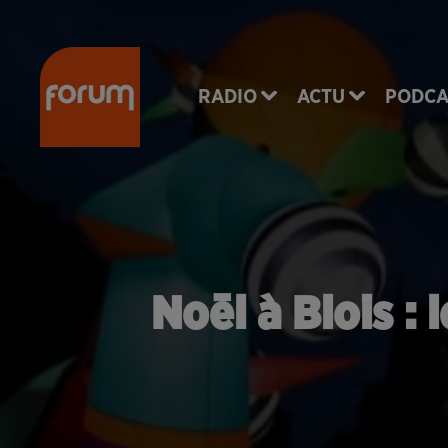
RADIO
ACTU
PODCA
Noël à Blois :