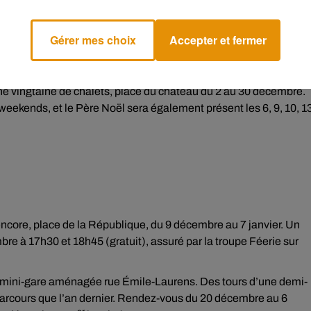
 à 20h.
Gérer mes choix
Accepter et fermer
 vingtaine de chalets, place du château du 2 au 30 décembre.
eekends, et le Père Noël sera également présent les 6, 9, 10, 13
ncore, place de la République, du 9 décembre au 7 janvier. Un
re à 17h30 et 18h45 (gratuit), assuré par la troupe Féerie sur
a mini-gare aménagée rue Émile-Laurens. Des tours d’une demi-
parcours que l’an dernier. Rendez-vous du 20 décembre au 6