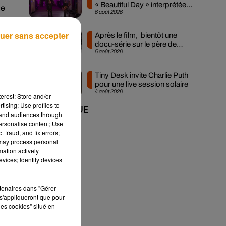
« Beautiful Day » interprétée
ue
6 août 2026
lors des...
ers
uer sans accepter
Après le film, bientôt une
docu-série sur le père de
5 août 2026
Michael Jackson
Tiny Desk invite Charlie Puth
pour une live session solaire
4 août 2026
erest: Store and/or
tising; Use profiles to
+ DE MUSIQUE
tand audiences through
personalise content; Use
.
 fraud, and fix errors;
 may process personal
mation actively
vices; Identify devices
rtenaires dans "Gérer
s'appliqueront que pour
les cookies" situé en
s,