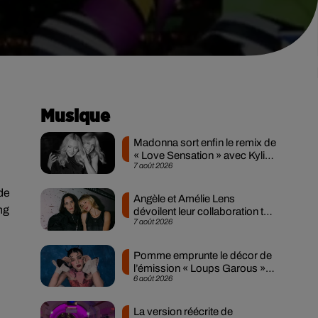
Musique
Madonna sort enfin le remix de
« Love Sensation » avec Kylie
7 août 2026
Minogue
 de
Angèle et Amélie Lens
ng
dévoilent leur collaboration tant
7 août 2026
attendue
Pomme emprunte le décor de
l’émission « Loups Garous »
6 août 2026
pour son...
La version réécrite de