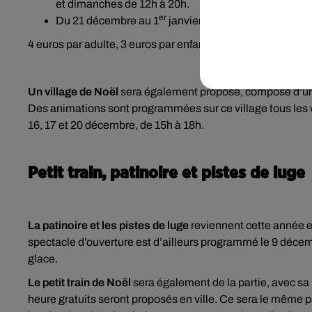
et dimanches de 12h à 20h.
er
Du 21 décembre au 1
janvier : tous les jours de 12h
4 euros par adulte, 3 euros par enfant (-10 ans).
Un village de Noël
sera également proposé, composé d’une
Des animations sont programmées sur ce village tous les w
16, 17 et 20 décembre, de 15h à 18h.
Petit train, patinoire et pistes de luge
La patinoire et les pistes de luge
reviennent cette année e
spectacle d’ouverture est d’ailleurs programmé le 9 décemb
glace.
Le petit train de Noël
sera également de la partie, avec s
heure gratuits seront proposés en ville. Ce sera le même 