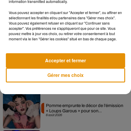
information transmitted automatically.
Musique
Vous pouvez accepter en cliquant sur "Accepter et fermer", ou affiner en
sélectionnant les finalités et/ou partenaires dans "Gérer mes choix".
Vous pouvez également refuser en cliquant sur "Continuer sans
Madonna sort enfin le remix de « Love
accepter". Vos préférences ne s'appliqueront que pour ce site. Vous
Sensation » avec Kylie Minogue
pouvez mettre à jour vos choix, ou retirer votre consentement à tout
7 août 2026
moment via le lien "Gérer les cookies" situé en bas de chaque page.
Accepter et fermer
Angèle et Amélie Lens dévoilent leur
collaboration tant attendue
Gérer mes choix
7 août 2026
Pomme emprunte le décor de l’émission
« Loups Garous » pour son...
6 août 2026