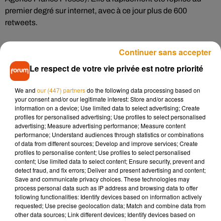
premier degré sur internet, avec à ce jour plus de 600
retweets.
Juste avant ce tweet, l’AFP rappelle que le Ministre avait
Continuer sans accepter
appelé à
« faire beaucoup plus attention »
à la
Le respect de votre vie privée est notre priorité
consommation d’énergie, par exemple en baissant le
chauffage.
We and
our (447) partners
do the following data processing based on
your consent and/or our legitimate interest: Store and/or access
information on a device; Use limited data to select advertising; Create
profiles for personalised advertising; Use profiles to select personalised
Cet élément est masqué compte-tenu du refus du
advertising; Measure advertising performance; Measure content
dépôt de cookies que vous avez exprimé. Si vous
performance; Understand audiences through statistics or combinations
souhaitez l'afficher, merci de nous donner votre accord
of data from different sources; Develop and improve services; Create
profiles to personalise content; Use profiles to select personalised
en cliquant sur le bouton ci-dessous.
content; Use limited data to select content; Ensure security, prevent and
detect fraud, and fix errors; Deliver and present advertising and content;
Afficher l'élément
Save and communicate privacy choices. These technologies may
process personal data such as IP address and browsing data to offer
following functionalities: Identify devices based on information actively
requested; Use precise geolocation data; Match and combine data from
other data sources; Link different devices; Identify devices based on