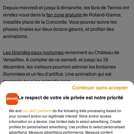
Depuis mercredi et jusqu’à dimanche, les fans de Tennis ont
rendez-vous dans la
fan zone gratuite
de Roland-Garros,
installée place de la Concorde. Vous pouvez suivre les
phases finales sur deux écrans géants, et profiter des
animations.
Les Grandes eaux nocturnes
reviennent au Château de
Versailles. A compter de ce samedi, et jusqu’au 19
décembre, les visiteurs pourront admirer les fontaines
illuminées et un feu d’artifice. Une animation qui est
proposée tous les samedis soirs.
Continuer sans accepter
Le respect de votre vie privée est notre priorité
À Orléans, les stars de l’escrime française sont attendues ce
week-end pour les
Championnats de France de Sabre
We and
our (447) partners
do the following data processing based on
Senior.
Seront notamment présents Manon Apithy,
your consent and/or our legitimate interest: Store and/or access
championne olympique, et Rémi Garrigue, champion
information on a device; Use limited data to select advertising; Create
d’Europe. L’entrée au public est gratuite.
profiles for personalised advertising; Use profiles to select personalised
advertising; Measure advertising performance; Measure content