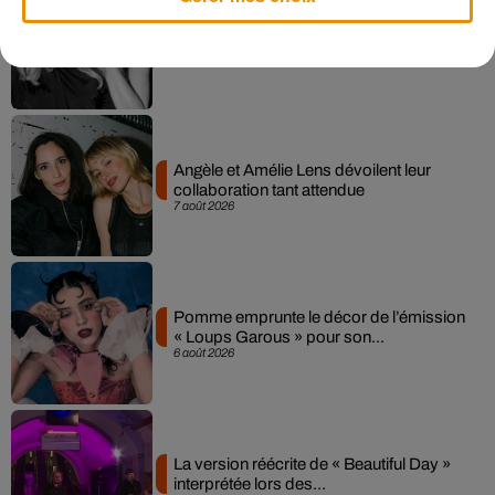
Madonna sort enfin le remix de « Love
Sensation » avec Kylie Minogue
7 août 2026
Angèle et Amélie Lens dévoilent leur
collaboration tant attendue
7 août 2026
Pomme emprunte le décor de l’émission
« Loups Garous » pour son...
6 août 2026
La version réécrite de « Beautiful Day »
interprétée lors des...