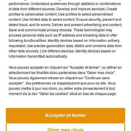
performance; Understand audiences through statistics or combinations
À Paris, des performances artistiques à découvrir à Paris, à
of data from different sources; Develop and improve services; Create
profiles to personalise content; Use profiles to select personalised
l’occasion de la
Nuit Blanche
. Dans la nuit de samedi à
content; Use limited data to select content; Ensure security, prevent and
dimanche, des installations et évènements artistiques
detect fraud, and fix errors; Deliver and present advertising and content;
seront proposés dans les musées, lieux culturels et espaces
Save and communicate privacy choices. These technologies may
process personal data such as IP address and browsing data to offer
publics. De nombreux évènements seront proposés
following functionalities: Identify devices based on information actively
gratuitement au public.
requested; Use precise geolocation data; Match and combine data from
other data sources; Link different devices; Identify devices based on
information transmitted automatically.
Au Zénith de Limoges
, la tournée des années 80 fait escale
ce samedi. Vous commencez à connaitre le principe : les
Vous pouvez accepter en cliquant sur "Accepter et fermer", ou affiner en
sélectionnant les finalités et/ou partenaires dans "Gérer mes choix".
artistes qui ont marqué par leur musique les années 80
Vous pouvez également refuser en cliquant sur "Continuer sans
remontent sur scène pour vous faire chanter et danser. Parmi
accepter". Vos préférences ne s'appliqueront que pour ce site. Vous
eux, Lio, Plastic Bertrand ou encore Boney M.
pouvez mettre à jour vos choix, ou retirer votre consentement à tout
moment via le lien "Gérer les cookies" situé en bas de chaque page.
Accepter et fermer
Musique
Gérer mes choix