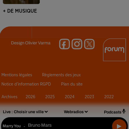
+ DE MUSIQUE
Design
Olivier Varma
Mentions légales
Règlements des jeux
Notice d’information RGPD
Plan du site
Archives
2026
2025
2024
2023
2022
Live :
Choisir une ville
Webradios
Podcasts
Bruno Mars
Marry You
-