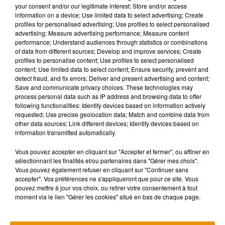
personnages comme ça, de Tarzan, de Mowgli. Tous ces
your consent and/or our legitimate interest: Store and/or access
information on a device; Use limited data to select advertising; Create
personnages sont tous en sous-vêtements. Donc oui il
profiles for personalised advertising; Use profiles to select personalised
continue de vivre en slip, mais par contre il a mis un slip
advertising; Measure advertising performance; Measure content
civilisé, c’est-à-dire un slip comme on en trouve au
performance; Understand audiences through statistics or combinations
of data from different sources; Develop and improve services; Create
supermarché
».
profiles to personalise content; Use profiles to select personalised
content; Use limited data to select content; Ensure security, prevent and
detect fraud, and fix errors; Deliver and present advertising and content;
Save and communicate privacy choices. These technologies may
process personal data such as IP address and browsing data to offer
.
following functionalities: Identify devices based on information actively
requested; Use precise geolocation data; Match and combine data from
other data sources; Link different devices; Identify devices based on
information transmitted automatically.
Vous pouvez accepter en cliquant sur "Accepter et fermer", ou affiner en
sélectionnant les finalités et/ou partenaires dans "Gérer mes choix".
Le deuxième tome de Jean-Mowgli est attendu courant mai
Vous pouvez également refuser en cliquant sur "Continuer sans
2023. En attendant, les lecteurs peuvent découvrir ses
accepter". Vos préférences ne s'appliqueront que pour ce site. Vous
aventures tous les quinze jours, dans le magazine Okapi.
pouvez mettre à jour vos choix, ou retirer votre consentement à tout
moment via le lien "Gérer les cookies" situé en bas de chaque page.
Giovanni Jouzeau sera, par ailleurs,
en dédicace les 4 et 5
mars prochain, au festival Bulles en Val, à Saint-Denis-en-
Val (Loiret).