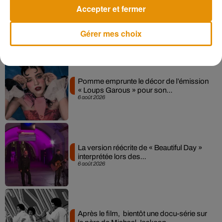
Accepter et fermer
Gérer mes choix
Musique
Pomme emprunte le décor de l’émission
« Loups Garous » pour son...
6 août 2026
La version réécrite de « Beautiful Day »
interprétée lors des...
6 août 2026
Après le film, bientôt une docu-série sur