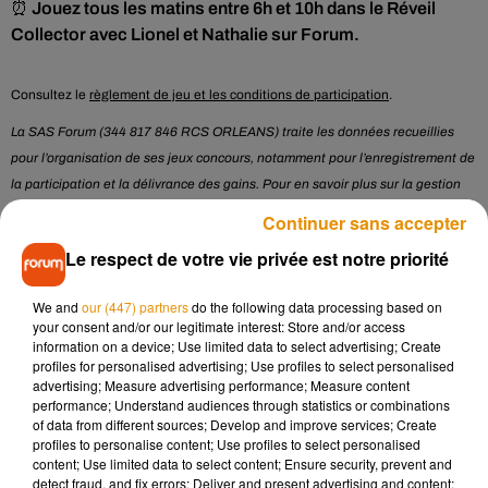
⏰
Jouez tous les matins entre 6h et 10h dans le Réveil
Collector avec Lionel et Nathalie sur Forum.
Consultez le
règlement de jeu et les conditions de participation
.
La SAS Forum (344 817 846 RCS ORLEANS) traite les données recueillies
pour l’organisation de ses jeux concours, notamment pour l’enregistrement de
la participation et la délivrance des gains. Pour en savoir plus sur la gestion
de vos données personnelles et pour exercer vos droits,
reportez-vous à la
Continuer sans accepter
notice d'information RGPD
.
Le respect de votre vie privée est notre priorité
* Champ obligatoire
We and
our (447) partners
do the following data processing based on
your consent and/or our legitimate interest: Store and/or access
information on a device; Use limited data to select advertising; Create
Le jeu est terminé
profiles for personalised advertising; Use profiles to select personalised
advertising; Measure advertising performance; Measure content
performance; Understand audiences through statistics or combinations
of data from different sources; Develop and improve services; Create
Musique
profiles to personalise content; Use profiles to select personalised
content; Use limited data to select content; Ensure security, prevent and
detect fraud, and fix errors; Deliver and present advertising and content;