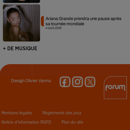
Ariana Grande prendra une pause après
sa tournée mondiale
4 août 2026
+ DE MUSIQUE
Design
Olivier Varma
Mentions légales
Règlements des jeux
Notice d’information RGPD
Plan du site