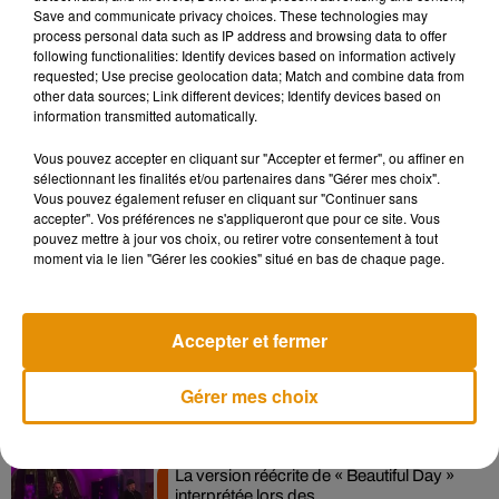
Save and communicate privacy choices. These technologies may
Madonna sort enfin le remix de « Love
process personal data such as IP address and browsing data to offer
Sensation » avec Kylie Minogue
following functionalities: Identify devices based on information actively
7 août 2026
requested; Use precise geolocation data; Match and combine data from
other data sources; Link different devices; Identify devices based on
information transmitted automatically.
Vous pouvez accepter en cliquant sur "Accepter et fermer", ou affiner en
sélectionnant les finalités et/ou partenaires dans "Gérer mes choix".
Angèle et Amélie Lens dévoilent leur
Vous pouvez également refuser en cliquant sur "Continuer sans
collaboration tant attendue
7 août 2026
accepter". Vos préférences ne s'appliqueront que pour ce site. Vous
pouvez mettre à jour vos choix, ou retirer votre consentement à tout
moment via le lien "Gérer les cookies" situé en bas de chaque page.
Pomme emprunte le décor de l’émission
Accepter et fermer
« Loups Garous » pour son...
6 août 2026
Gérer mes choix
La version réécrite de « Beautiful Day »
interprétée lors des...