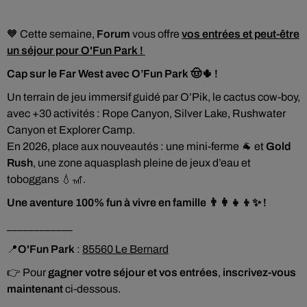
🧡 Cette semaine,
Forum
vous offre
vos entrées et peut-être
un séjour pour O'Fun Park !
Cap sur le Far West avec
O’Fun Park
🤠🌵 !
Un terrain de jeu immersif guidé par O’Pik, le cactus cow-boy,
avec +30 activités : Rope Canyon, Silver Lake, Rushwater
Canyon et Explorer Camp.
En 2026, place aux nouveautés : une mini-ferme 🐐 et
Gold
Rush
, une zone aquasplash pleine de jeux d’eau et
toboggans 💧🎢.
Une aventure 100% fun à vivre en famille 👨‍👩‍👧‍👦✨ !
____________
📍
O'Fun Park
:
85560 Le Bernard
👉 Pour
gagner votre séjour et vos entrées
,
inscrivez-vous
maintenant
ci-dessous.