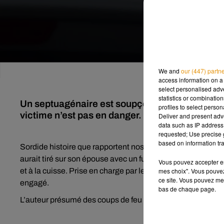
We and
our (447) partn
access information on a 
select personalised ad
statistics or combinatio
Un septuagénaire est soupçonné d’avoir blessé p
profiles to select person
victime n’est pas en danger.
Deliver and present adv
data such as IP address 
requested; Use precise g
based on information tra
Sordide histoire que rapportent nos confrères de
la Républ
aurait tiré sur son épouse avec un fusil de chasse de petit 
Vous pouvez accepter en 
mes choix". Vous pouvez
et à la cuisse. Prise en charge par les pompiers, elle a été 
ce site. Vous pouvez met
engagé.
bas de chaque page.
L’auteur présumé des coups de feu a lui été interpellé par le