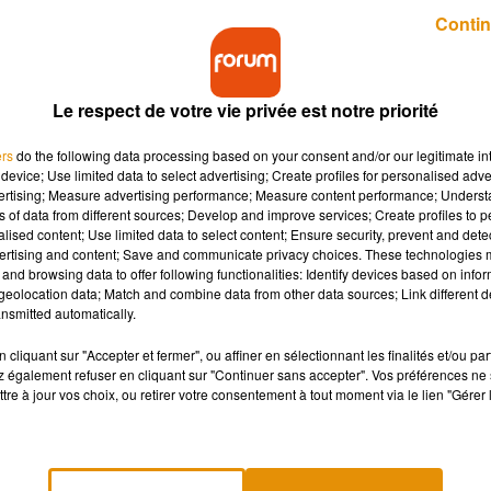
Publié : 2 septembre 2021 à 8h20 par Théo Palud
Contin
Le respect de votre vie privée est notre priorité
ers
do the following data processing based on your consent and/or our legitimate int
device; Use limited data to select advertising; Create profiles for personalised adver
vertising; Measure advertising performance; Measure content performance; Unders
ns of data from different sources; Develop and improve services; Create profiles to 
ar balle sa femme hier soir à Olivet. La vie de la
alised content; Use limited data to select content; Ensure security, prevent and detect
ertising and content; Save and communicate privacy choices. These technologies
and browsing data to offer following functionalities: Identify devices based on infor
eolocation data; Match and combine data from other data sources; Link different de
nsmitted automatically.
ique du Centre.
Mercredi soir, un homme âgé d’environ 70 ans
calibre. La victime, elle aussi septuagénaire, a été touchée au br
cliquant sur "Accepter et fermer", ou affiner en sélectionnant les finalités et/ou pa
 également refuser en cliquant sur "Continuer sans accepter". Vos préférences ne 
transportée à l’hôpital d’Orléans. Son pronostic vital n’est pas
tre à jour vos choix, ou retirer votre consentement à tout moment via le lien "Gérer 
s forces de l’ordre. Il a été placé en garde à vue dans la foulée.