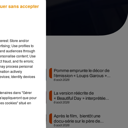
uer sans accepter
erest: Store and/or
tising; Use profiles to
tand audiences through
personalise content; Use
Musique
 fraud, and fix errors;
 may process personal
Pomme emprunte le décor de
mation actively
l’émission « Loups Garous »
vices; Identify devices
6 août 2026
pour son...
as
rtenaires dans "Gérer
La version réécrite de
s'appliqueront que pour
« Beautiful Day » interprétée
les cookies" situé en
6 août 2026
lors des...
Après le film, bientôt une
docu-série sur le père de
5 août 2026
Michael Jackson