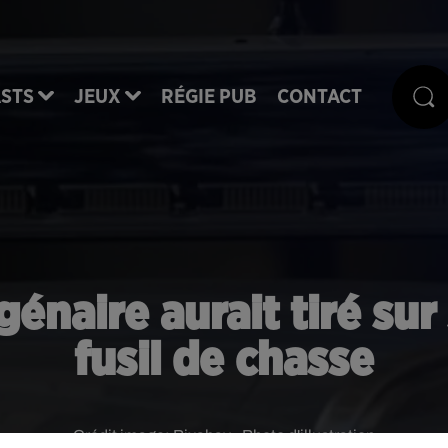
STS
JEUX
RÉGIE PUB
CONTACT
génaire aurait tiré s
fusil de chasse
Crédit image:
Pixabay - Photo d'illustration