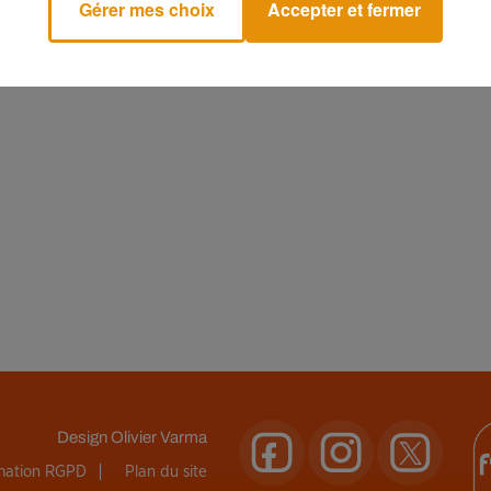
Gérer mes choix
Accepter et fermer
Design
Olivier Varma
rmation RGPD
Plan du site