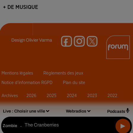
+ DE MUSIQUE
Design
Olivier Varma
Mentions légales
Règlements des jeux
Notice d’information RGPD
Plan du site
Archives
2026
2025
2024
2023
2022
Live :
Choisir une ville
Webradios
Podcasts
The Cranberries
Zombie
-