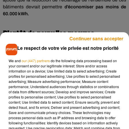
bâtiments devrait permettre
d’économiser pas moins de
60.000 kWh.
Bientôt de nouvelles mesures
Continuer sans accepter
Par ailleurs, de nouvelles mesures sont prévues
Le respect de votre vie privée est notre priorité
prochainement
« pour réduire les consommations en
matière de chauffage (bâtiments municipaux, équipements
We and
our (447) partners
do the following data processing based on
your consent and/or our legitimate interest: Store and/or access
sportifs et culturels, etc.),
hors écoles
, et pour limiter les
information on a device; Use limited data to select advertising; Create
illuminations de fin d’année. »
profiles for personalised advertising; Use profiles to select personalised
advertising; Measure advertising performance; Measure content
Enfin pour faire encore davantage d’économies, l’ensemble
performance; Understand audiences through statistics or combinations
des 22 maires de la Métropole travaillent sur
« une série de
of data from different sources; Develop and improve services; Create
mesures plus large »
sur l’ensemble de l’éclairage public
et
profiles to personalise content; Use profiles to select personalised
content; Use limited data to select content; Ensure security, prevent and
qui devrait voir le jour prochainement.
detect fraud, and fix errors; Deliver and present advertising and content;
Save and communicate privacy choices. These technologies may
process personal data such as IP address and browsing data to offer
following functionalities: Identify devices based on information actively
requested; Use precise geolocation data; Match and combine data from