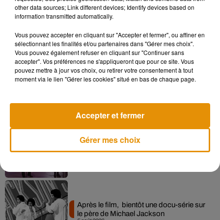
other data sources; Link different devices; Identify devices based on
information transmitted automatically.
Vous pouvez accepter en cliquant sur "Accepter et fermer", ou affiner en
Musique
sélectionnant les finalités et/ou partenaires dans "Gérer mes choix".
Vous pouvez également refuser en cliquant sur "Continuer sans
accepter". Vos préférences ne s'appliqueront que pour ce site. Vous
pouvez mettre à jour vos choix, ou retirer votre consentement à tout
Pomme emprunte le décor de l’émission
moment via le lien "Gérer les cookies" situé en bas de chaque page.
« Loups Garous » pour son...
6 août 2026
Accepter et fermer
Gérer mes choix
La version réécrite de « Beautiful Day »
interprétée lors des...
6 août 2026
Après le film, bientôt une docu-série sur
le père de Michael Jackson