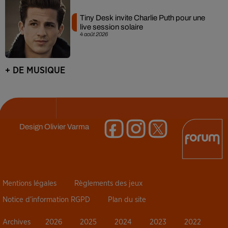
Tiny Desk invite Charlie Puth pour une
live session solaire
4 août 2026
+ DE MUSIQUE
Design
Olivier Varma
Mentions légales
Règlements des jeux
Notice d’information RGPD
Plan du site
Archives
2026
2025
2024
2023
2022