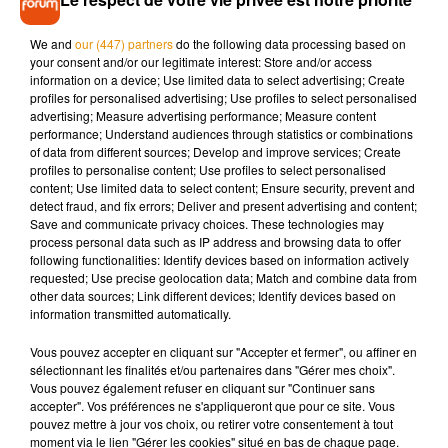
d’Orléans.
We and
our (447) partners
do the following data processing based on
Enfin, l’idée, avec cette expérimentation, est
de lutter contre
your consent and/or our legitimate interest: Store and/or access
la pollution sonore
en réduisant les bruits liés à la circulation
information on a device; Use limited data to select advertising; Create
des voitures, mais aussi de tous les deux-roues motorisés.
profiles for personalised advertising; Use profiles to select personalised
advertising; Measure advertising performance; Measure content
performance; Understand audiences through statistics or combinations
of data from different sources; Develop and improve services; Create
profiles to personalise content; Use profiles to select personalised
content; Use limited data to select content; Ensure security, prevent and
Musique
detect fraud, and fix errors; Deliver and present advertising and content;
Save and communicate privacy choices. These technologies may
process personal data such as IP address and browsing data to offer
following functionalities: Identify devices based on information actively
Madonna sort enfin le remix de « Love
requested; Use precise geolocation data; Match and combine data from
Sensation » avec Kylie Minogue
other data sources; Link different devices; Identify devices based on
7 août 2026
information transmitted automatically.
Vous pouvez accepter en cliquant sur "Accepter et fermer", ou affiner en
sélectionnant les finalités et/ou partenaires dans "Gérer mes choix".
Vous pouvez également refuser en cliquant sur "Continuer sans
Angèle et Amélie Lens dévoilent leur
accepter". Vos préférences ne s'appliqueront que pour ce site. Vous
collaboration tant attendue
pouvez mettre à jour vos choix, ou retirer votre consentement à tout
7 août 2026
moment via le lien "Gérer les cookies" situé en bas de chaque page.