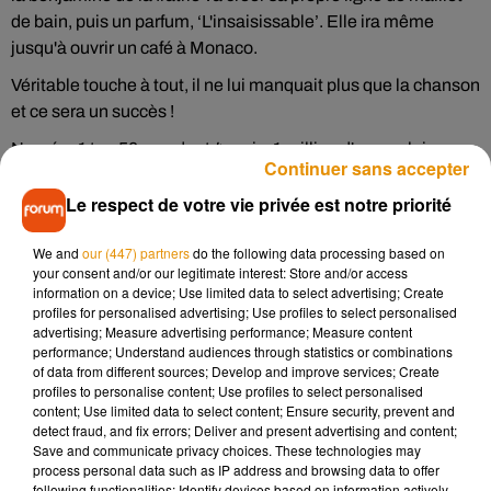
de bain, puis un parfum, ‘L'insaisissable’. Elle ira même
jusqu'à ouvrir un café à Monaco.
Véritable touche à tout, il ne lui manquait plus que la chanson
et ce sera un succès !
Numéro 1 top 50, pendant 4 mois, 1 million d'exemplaires
Continuer sans accepter
vendus en France, meilleure sortie de l'année 1986, après
Le respect de votre vie privée est notre priorité
Images avec
Les démons de minuit !
We and
our (447) partners
do the following data processing based on
your consent and/or our legitimate interest: Store and/or access
Cet élément est masqué compte-tenu du refus du
information on a device; Use limited data to select advertising; Create
dépôt de cookies que vous avez exprimé. Si vous
profiles for personalised advertising; Use profiles to select personalised
advertising; Measure advertising performance; Measure content
souhaitez l'afficher, merci de nous donner votre accord
performance; Understand audiences through statistics or combinations
en cliquant sur le bouton ci-dessous.
of data from different sources; Develop and improve services; Create
profiles to personalise content; Use profiles to select personalised
content; Use limited data to select content; Ensure security, prevent and
Afficher l'élément
detect fraud, and fix errors; Deliver and present advertising and content;
Save and communicate privacy choices. These technologies may
process personal data such as IP address and browsing data to offer
Rendez-vous tous les matins avec Lionel et Nathalie sur
following functionalities: Identify devices based on information actively