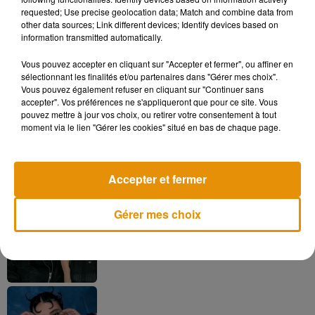
requested; Use precise geolocation data; Match and combine data from
Forum pour découvrir l'histoire du "Collector du jour".
other data sources; Link different devices; Identify devices based on
information transmitted automatically.
Vous pouvez accepter en cliquant sur "Accepter et fermer", ou affiner en
sélectionnant les finalités et/ou partenaires dans "Gérer mes choix".
Musique
Vous pouvez également refuser en cliquant sur "Continuer sans
accepter". Vos préférences ne s'appliqueront que pour ce site. Vous
pouvez mettre à jour vos choix, ou retirer votre consentement à tout
moment via le lien "Gérer les cookies" situé en bas de chaque page.
Madonna sort enfin le remix de « Love
Sensation » avec Kylie Minogue
7 août 2026
Accepter et fermer
Gérer mes choix
Angèle et Amélie Lens dévoilent leur
collaboration tant attendue
7 août 2026