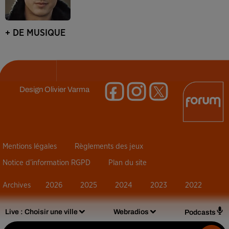
+ DE MUSIQUE
Design
Olivier Varma
Mentions légales
Règlements des jeux
Notice d’information RGPD
Plan du site
Archives
2026
2025
2024
2023
2022
Live :
Choisir une ville
Webradios
Podcasts