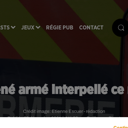
STS
JEUX
RÉGIE PUB
CONTACT
ené armé interpellé c
Crédit image:
Etienne Escuer - rédaction
Publié : 29 décembre 2021 à 14h00 par Guillaume Pivert
Contin