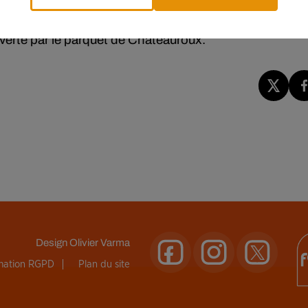
uverte par le parquet de Châteauroux.
Design
Olivier Varma
rmation RGPD
Plan du site