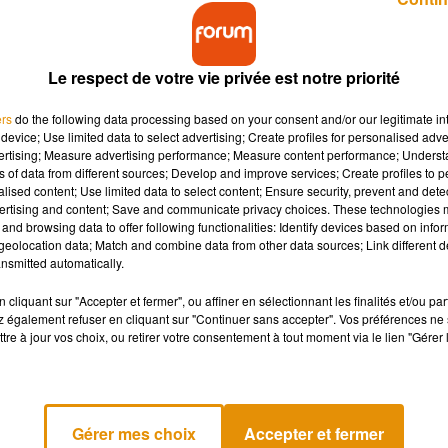
Le respect de votre vie privée est notre priorité
ers
do the following data processing based on your consent and/or our legitimate int
device; Use limited data to select advertising; Create profiles for personalised adver
vertising; Measure advertising performance; Measure content performance; Unders
sé la nuit retranché à son domicile après avoir ti
ns of data from different sources; Develop and improve services; Create profiles to 
ndu à l’aube.
alised content; Use limited data to select content; Ensure security, prevent and detect
ertising and content; Save and communicate privacy choices. These technologies
and browsing data to offer following functionalities: Identify devices based on infor
eolocation data; Match and combine data from other data sources; Link different de
6h à Rouvres-les-Bois, une petite commune située ent
nsmitted automatically.
ue
, il aurait tiré des coups de fusil en l’air hier soir avant
cliquant sur "Accepter et fermer", ou affiner en sélectionnant les finalités et/ou pa
 également refuser en cliquant sur "Continuer sans accepter". Vos préférences ne 
tre à jour vos choix, ou retirer votre consentement à tout moment via le lien "Gérer 
 ont été appelés sur place. Comme l’indique le journ
dispositif autour du domicile de l’individu qui selon 
Gérer mes choix
Accepter et fermer
e chasse.