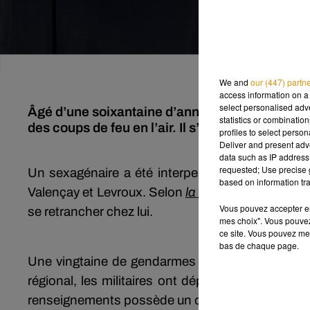
We and
our (447) partn
access information on a 
select personalised ad
Âgé d’une soixantaine d’années, un homme a pas
statistics or combinatio
des coups de feu en l’air. Il s’est finalement re
profiles to select person
Deliver and present adv
data such as IP address 
requested; Use precise g
Un sexagénaire a été interpellé ce matin vers 
based on information tra
Valençay et Levroux. Selon
la Nouvelle Républiq
Vous pouvez accepter en 
se retrancher chez lui.
mes choix". Vous pouvez
ce site. Vous pouvez met
bas de chaque page.
Une vingtaine de gendarmes dont un négociateur
régional, les militaires ont déployé un important 
renseignements possède un ou plusieurs fusils d