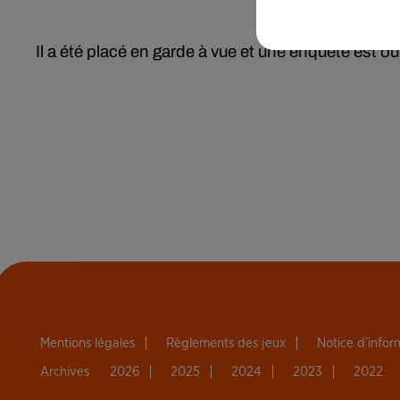
Il a été placé en garde à vue et une enquête est o
Mentions légales
Règlements des jeux
Notice d’info
Archives
2026
2025
2024
2023
2022