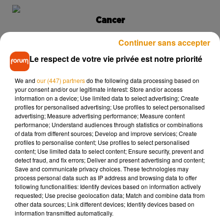
Cancer
Décidément, ça ne passe pas avec
Continuer sans accepter
Le respect de votre vie privée est notre priorité
la nouvelle chérie de votre ami ! Il va
falloir apprendre à partager !
We and
our (447) partners
do the following data processing based on
your consent and/or our legitimate interest: Store and/or access
information on a device; Use limited data to select advertising; Create
profiles for personalised advertising; Use profiles to select personalised
advertising; Measure advertising performance; Measure content
performance; Understand audiences through statistics or combinations
Bélier
of data from different sources; Develop and improve services; Create
profiles to personalise content; Use profiles to select personalised
Taureau
content; Use limited data to select content; Ensure security, prevent and
detect fraud, and fix errors; Deliver and present advertising and content;
Save and communicate privacy choices. These technologies may
Gémeaux
process personal data such as IP address and browsing data to offer
following functionalities: Identify devices based on information actively
requested; Use precise geolocation data; Match and combine data from
Cancer
other data sources; Link different devices; Identify devices based on
information transmitted automatically.