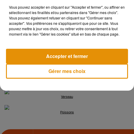
Lion
Vous pouvez accepter en cliquant sur "Accepter et fermer", ou affiner en
sélectionnant les finalités et/ou partenaires dans "Gérer mes choix".
Vous pouvez également refuser en cliquant sur "Continuer sans
Vierge
accepter". Vos préférences ne s'appliqueront que pour ce site. Vous
pouvez mettre à jour vos choix, ou retirer votre consentement à tout
moment via le lien "Gérer les cookies" situé en bas de chaque page.
Balance
Scorpion
Accepter et fermer
Sagittaire
Gérer mes choix
Capricorne
Verseau
Poissons