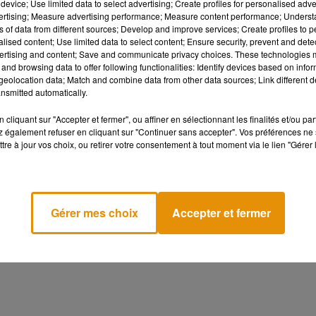
device; Use limited data to select advertising; Create profiles for personalised adver
vertising; Measure advertising performance; Measure content performance; Unders
ns of data from different sources; Develop and improve services; Create profiles to 
alised content; Use limited data to select content; Ensure security, prevent and detect
ertising and content; Save and communicate privacy choices. These technologies
and browsing data to offer following functionalities: Identify devices based on infor
eolocation data; Match and combine data from other data sources; Link different de
nsmitted automatically.
cliquant sur "Accepter et fermer", ou affiner en sélectionnant les finalités et/ou pa
 également refuser en cliquant sur "Continuer sans accepter". Vos préférences ne 
tre à jour vos choix, ou retirer votre consentement à tout moment via le lien "Gérer 
 ou souhaitez négocier une offre, c'es
Gérer mes choix
Accepter et fermer
Cancer
Lion
Vierge
Balance