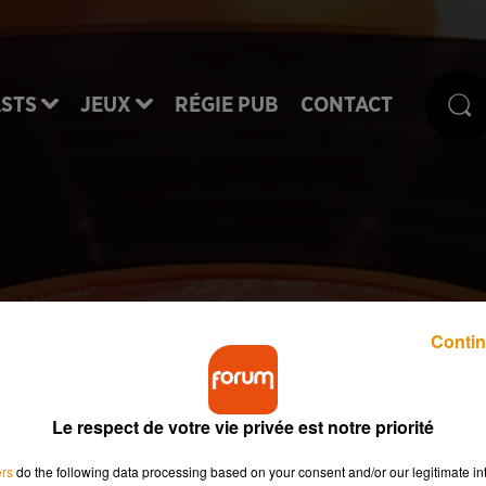
STS
JEUX
RÉGIE PUB
CONTACT
e du 19 mars 2020 : S
Contin
Le respect de votre vie privée est notre priorité
ers
do the following data processing based on your consent and/or our legitimate int