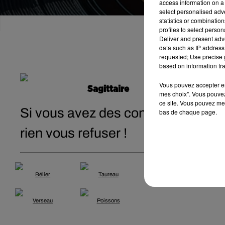
access information on a 
select personalised ad
statistics or combinatio
profiles to select person
Deliver and present adv
data such as IP address 
requested; Use precise g
based on information tra
Vous pouvez accepter en 
Sagittaire
mes choix". Vous pouvez
ce site. Vous pouvez met
Si vous avez des contrats à signer
bas de chaque page.
rien vous refuser !
Bélier
Taureau
Gémeaux
Verseau
Poissons