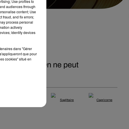
tising; Use profiles to
tand audiences through
personalise content; Use
 fraud, and fix errors;
 may process personal
mation actively
vices; Identify devices
rtenaires dans "Gérer
s'appliqueront que pour
les cookies" situé en
t le moment. On ne peut
Scorpion
Sagittaire
Capricorne