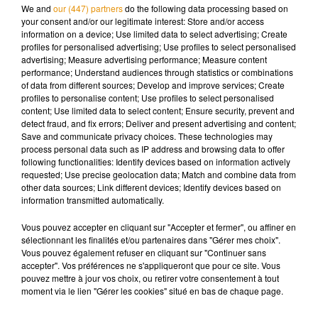
°
We and
our (447) partners
do the following data processing based on
your consent and/or our legitimate interest: Store and/or access
°
information on a device; Use limited data to select advertising; Create
profiles for personalised advertising; Use profiles to select personalised
advertising; Measure advertising performance; Measure content
performance; Understand audiences through statistics or combinations
°
of data from different sources; Develop and improve services; Create
profiles to personalise content; Use profiles to select personalised
°
content; Use limited data to select content; Ensure security, prevent and
detect fraud, and fix errors; Deliver and present advertising and content;
Save and communicate privacy choices. These technologies may
°
process personal data such as IP address and browsing data to offer
following functionalities: Identify devices based on information actively
requested; Use precise geolocation data; Match and combine data from
°
other data sources; Link different devices; Identify devices based on
information transmitted automatically.
°
Vous pouvez accepter en cliquant sur "Accepter et fermer", ou affiner en
sélectionnant les finalités et/ou partenaires dans "Gérer mes choix".
°
Vous pouvez également refuser en cliquant sur "Continuer sans
La météo des autres villes
Angers
Angoulême
Blois
accepter". Vos préférences ne s'appliqueront que pour ce site. Vous
pouvez mettre à jour vos choix, ou retirer votre consentement à tout
Chauvigny
Cholet
Château Renault
Châteauroux
moment via le lien "Gérer les cookies" situé en bas de chaque page.
Châtellerault
Civray
Confolens
Gençay
Ile d'Oleron