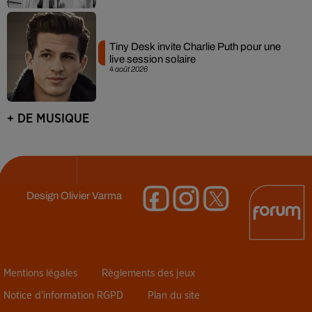
Tiny Desk invite Charlie Puth pour une
live session solaire
4 août 2026
+ DE MUSIQUE
Design
Olivier Varma
Mentions légales
Règlements des jeux
Notice d’information RGPD
Plan du site