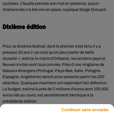
cyclistes, il faudra prendre son mal en patience, aucun
itinéraire bis n’a été mis en place, explique Serge Grouard.
Dixième édition
Pour ce dixième festival, dont le premier s’est tenu il y a
presque 20 ans (
« je crois qu’on peut parler de belle
réussite »
, estime le maire d'Orléans), les anciens pays et
fleuves invités sont tous conviés. Près d’une vingtaine de
bateaux étrangers (Portugal, Pays-Bas, Italie, Pologne,
Espagne, Angleterre) seront ainsi présents parmi les 200
attendus. Quelques mariniers ont cependant fait défection.
Le budget, estimé à près de 2 millions d’euros dont 100.000
euros liés au covid, est sensiblement identique à la
précédente édition.
Continuer sans accepter