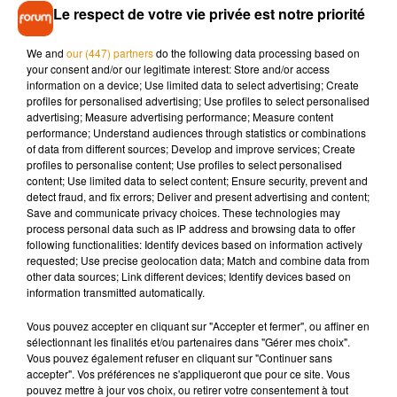
Le respect de votre vie privée est notre priorité
Si au début des années 2000, l’objectif du Festival de Loire
était simplement qu’Orléans se retourne vers son fleuve, le
We and
our (447) partners
do the following data processing based on
maire Serge Grouard veut désormais
« continuer à créer de
your consent and/or our legitimate interest: Store and/or access
l’activité sur la Loire, au-delà de l’événement ».
Une réflexion
information on a device; Use limited data to select advertising; Create
profiles for personalised advertising; Use profiles to select personalised
(date, impact écologique, etc.) est d’ailleurs en cours en
advertising; Measure advertising performance; Measure content
mairie, avec l’opposition, autour de l’évolution du festival
performance; Understand audiences through statistics or combinations
dans les prochaines années.
of data from different sources; Develop and improve services; Create
profiles to personalise content; Use profiles to select personalised
content; Use limited data to select content; Ensure security, prevent and
detect fraud, and fix errors; Deliver and present advertising and content;
Save and communicate privacy choices. These technologies may
process personal data such as IP address and browsing data to offer
Cet élément est masqué compte-tenu du refus du
following functionalities: Identify devices based on information actively
requested; Use precise geolocation data; Match and combine data from
dépôt de cookies que vous avez exprimé. Si vous
other data sources; Link different devices; Identify devices based on
souhaitez l'afficher, merci de nous donner votre accord
information transmitted automatically.
en cliquant sur le bouton ci-dessous.
Vous pouvez accepter en cliquant sur "Accepter et fermer", ou affiner en
sélectionnant les finalités et/ou partenaires dans "Gérer mes choix".
Afficher l'élément
Vous pouvez également refuser en cliquant sur "Continuer sans
accepter". Vos préférences ne s'appliqueront que pour ce site. Vous
pouvez mettre à jour vos choix, ou retirer votre consentement à tout