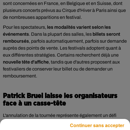
sont concernées en France, en Belgique et en Suisse, dont
plusieurs concerts prévus au Cirque d'Hiver à Paris ainsi que
de nombreuses apparitions en festival.
Pour les spectateurs,
les modalités varient selon les
événements
. Dans la plupart des salles, les
billets seront
remboursés
, parfois automatiquement, parfois sur demande
auprès des points de vente. Les festivals adoptent quant à
eux différentes stratégies. Certains recherchent déjà une
nouvelle tête d'affiche
, tandis que d'autres proposent aux
festivaliers de conserver leur billet ou de demander un
remboursement.
Patrick Bruel laisse les organisateurs
face à un casse-tête
L'annulation de la tournée représente également un défi
économique important. Plusieurs organisateurs ont expliqué
Continuer sans accepter
qu'ils ne disposaient pas des moyens juridiques ou financiers