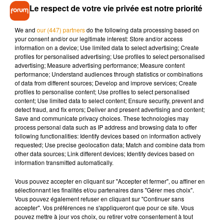
Le respect de votre vie privée est notre priorité
nécessaires pour annuler eux-mêmes les concerts.
La société de production de Patrick Bruel,
14 Productions
, a
We and
our (447) partners
do the following data processing based on
your consent and/or our legitimate interest: Store and/or access
donc pris l'initiative de suspendre les dates estivales afin
information on a device; Use limited data to select advertising; Create
d'éviter un climat de tension autour des événements. Selon
profiles for personalised advertising; Use profiles to select personalised
plusieurs observateurs du secteur, le coût global de ces
advertising; Measure advertising performance; Measure content
performance; Understand audiences through statistics or combinations
annulations pourrait
se chiffrer en millions d'euros
.
of data from different sources; Develop and improve services; Create
Malgré ces reports, certains festivals tentent déjà de sauver
profiles to personalise content; Use profiles to select personalised
content; Use limited data to select content; Ensure security, prevent and
leur programmation. À
Saverne
ou encore à
Jullouville
, les
detect fraud, and fix errors; Deliver and present advertising and content;
organisateurs travaillent activement à trouver un artiste
Save and communicate privacy choices. These technologies may
capable de remplacer l'interprète de
Casser la voix
.
process personal data such as IP address and browsing data to offer
following functionalities: Identify devices based on information actively
Reste désormais une grande question : la tournée prévue à
requested; Use precise geolocation data; Match and combine data from
other data sources; Link different devices; Identify devices based on
partir d'octobre pourra-t-elle réellement avoir lieu ? Plus de
information transmitted automatically.
trente concerts sont toujours programmés à travers la
France, la Belgique et la Suisse.
Vous pouvez accepter en cliquant sur "Accepter et fermer", ou affiner en
sélectionnant les finalités et/ou partenaires dans "Gérer mes choix".
Mais la pression continue de monter autour de l'artiste. Une
Vous pouvez également refuser en cliquant sur "Continuer sans
pétition réclamant l'annulation de sa tournée a déjà recueilli
accepter". Vos préférences ne s'appliqueront que pour ce site. Vous
pouvez mettre à jour vos choix, ou retirer votre consentement à tout
plusieurs dizaines de milliers de signatures, tandis que la