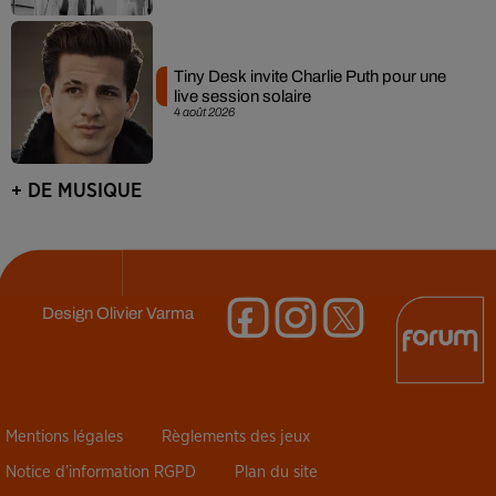
Tiny Desk invite Charlie Puth pour une
live session solaire
4 août 2026
+ DE MUSIQUE
Design
Olivier Varma
Mentions légales
Règlements des jeux
Notice d’information RGPD
Plan du site