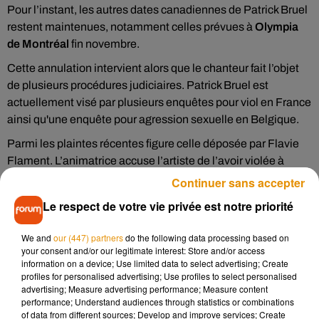
Pour l’instant, les autres dates canadiennes de Patrick Bruel
restent maintenues, notamment celles prévues à
Olympia
de Montréal
fin novembre.
Cette annulation intervient alors que le chanteur fait l’objet
de plusieurs procédures judiciaires. Patrick Bruel est
actuellement visé par plusieurs enquêtes pour viol en France
ainsi qu'une enquête pour agression sexuelle en Belgique.
Parmi les plaintes récentes figure celle déposée par Flavie
Flament. L’animatrice accuse l’artiste de l’avoir violée à
Paris en 1991, alors qu’elle était âgée de 16 ans.
Continuer sans accepter
Ces accusations ont relancé les débats autour du maintien
Le respect de votre vie privée est notre priorité
des concerts de Patrick Bruel et de la place des artistes visés
par des affaires judiciaires dans les grandes salles de
We and
our (447) partners
do the following data processing based on
your consent and/or our legitimate interest: Store and/or access
spectacle.
information on a device; Use limited data to select advertising; Create
profiles for personalised advertising; Use profiles to select personalised
Ni Patrick Bruel ni son entourage n’ont pour l’instant réagi
advertising; Measure advertising performance; Measure content
publiquement à l’annulation des dates québécoises. De son
performance; Understand audiences through statistics or combinations
côté, l’agence Gestev a précisé qu’elle ne ferait « aucun
of data from different sources; Develop and improve services; Create