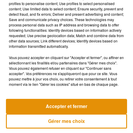
profiles to personalise content; Use profiles to select personalised
autre commentaire » sur cette décision.
content; Use limited data to select content; Ensure security, prevent and
detect fraud, and fix errors; Deliver and present advertising and content;
Malgré cette situation, la tournée
Alors Regarde 35
, qui
Save and communicate privacy choices. These technologies may
célèbre l’anniversaire de l’album culte sorti en 1989, reste
process personal data such as IP address and browsing data to offer
pour le moment programmée dans plusieurs autres villes
following functionalities: Identify devices based on information actively
requested; Use precise geolocation data; Match and combine data from
francophones.
other data sources; Link different devices; Identify devices based on
Cette affaire pourrait toutefois avoir des conséquences plus
information transmitted automatically.
larges sur la suite de la tournée internationale du chanteur si
Vous pouvez accepter en cliquant sur "Accepter et fermer", ou affiner en
d’autres organisateurs choisissent à leur tour de suspendre
sélectionnant les finalités et/ou partenaires dans "Gérer mes choix".
certains événements.
Vous pouvez également refuser en cliquant sur "Continuer sans
accepter". Vos préférences ne s'appliqueront que pour ce site. Vous
pouvez mettre à jour vos choix, ou retirer votre consentement à tout
moment via le lien "Gérer les cookies" situé en bas de chaque page.
Musique
Accepter et fermer
Madonna sort enfin le remix de « Love
Gérer mes choix
Sensation » avec Kylie Minogue
7 août 2026