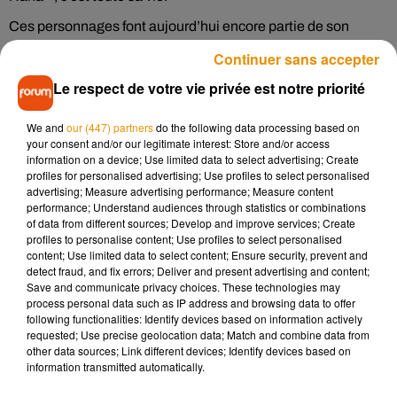
Ces personnages font aujourd’hui encore partie de son
quotidien. «
Évidemment je fais beaucoup de dédicaces, et
Continuer sans accepter
quelques fois je vais sur les salons. Ma fille vient de temps en
Le respect de votre vie privée est notre priorité
temps, ou je reçois du monde ici (…) il y a deux maisons,
celle où j’habite et celle où il y a un peu de tout sur Tom-Tom
We and
our (447) partners
do the following data processing based on
et Nana
».
your consent and/or our legitimate interest: Store and/or access
information on a device; Use limited data to select advertising; Create
Bernadette Després n’a pas le temps de s’ennuyer.
Des
profiles for personalised advertising; Use profiles to select personalised
portes-ouvertes du musée sont organisées le 27 juillet
advertising; Measure advertising performance; Measure content
prochain.
Elle participera, par ailleurs, à plusieurs salons.
performance; Understand audiences through statistics or combinations
of data from different sources; Develop and improve services; Create
er
Notamment le 30 septembre et 1
octobre au Château
profiles to personalise content; Use profiles to select personalised
Gontier, les 7 et 8 octobre au Festival BD Buc. Une
content; Use limited data to select content; Ensure security, prevent and
exposition « Tom-Tom et Nana » sera également présentée
detect fraud, and fix errors; Deliver and present advertising and content;
Save and communicate privacy choices. These technologies may
du 11 octobre 2023 au 7 janvier 2024 au musée du jouet de
process personal data such as IP address and browsing data to offer
Poissy.
following functionalities: Identify devices based on information actively
requested; Use precise geolocation data; Match and combine data from
A noter enfin la sortie récente de « Po-Poèmes », dans lequel
other data sources; Link different devices; Identify devices based on
Bernadette Després a illustré les poèmes de Bernard Friot.
information transmitted automatically.
Disponible aux éditions Bayard Jeunesse.