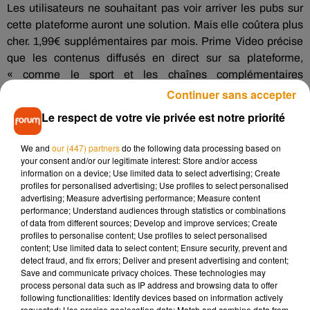
Les utilisateurs ne souhaitant pas voir arriver les pubs sur
cette plateforme auront une solution. Mais elle coûtera plus
cher. 1,99€ supplémentaires par mois. Prime Video précise
que les contenus diffusés en direct sur sa plateforme,
« comme le sport et les chaînes complémentaires
continueront d’inclure de la publicité ».
Continuer sans accepter
Le Benelux, pas encore concerné
Le respect de votre vie privée est notre priorité
Pour les autres, ceux qui ne souhaitent pas payer ce
We and
our (447) partners
do the following data processing based on
your consent and/or our legitimate interest: Store and/or access
supplément, le prix de l’abonnement reste inchangé, mais
information on a device; Use limited data to select advertising; Create
inclue donc des publicités. Y en aura-t-il beaucoup ? « Nous
profiles for personalised advertising; Use profiles to select personalised
visons à avoir sensiblement moins de publicités que la
advertising; Measure advertising performance; Measure content
performance; Understand audiences through statistics or combinations
télévision linéaire classique et les autres services de
of data from different sources; Develop and improve services; Create
streaming », se défend Prime Video.
profiles to personalise content; Use profiles to select personalised
content; Use limited data to select content; Ensure security, prevent and
Pour les utilisateurs francophones qui ne résident pas en
detect fraud, and fix errors; Deliver and present advertising and content;
France, Prime Video précise que leur expérience n’incluera
Save and communicate privacy choices. These technologies may
pas de publicité pour le moment. Ceci concerne « les clients
process personal data such as IP address and browsing data to offer
following functionalities: Identify devices based on information actively
en Belgique, aux Pays-Bas et au Luxembourg ».
requested; Use precise geolocation data; Match and combine data from