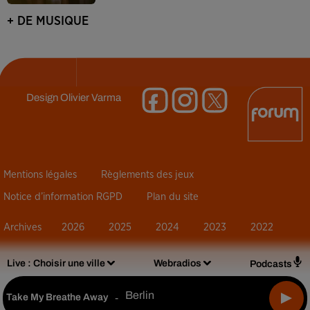
+ DE MUSIQUE
Design
Olivier Varma
Mentions légales
Règlements des jeux
Notice d’information RGPD
Plan du site
Archives
2026
2025
2024
2023
2022
Live :
Choisir une ville
Webradios
Podcasts
Berlin
Take My Breathe Away
-