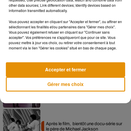
other data sources; Link different devices; Identify devices based on
information transmitted automatically.
Vous pouvez accepter en cliquant sur "Accepter et fermer", ou affiner en
Musique
sélectionnant les finalités et/ou partenaires dans "Gérer mes choix".
Vous pouvez également refuser en cliquant sur "Continuer sans
accepter". Vos préférences ne s'appliqueront que pour ce site. Vous
pouvez mettre à jour vos choix, ou retirer votre consentement à tout
Pomme emprunte le décor de l’émission
moment via le lien "Gérer les cookies" situé en bas de chaque page.
« Loups Garous » pour son...
6 août 2026
Accepter et fermer
Gérer mes choix
La version réécrite de « Beautiful Day »
interprétée lors des...
6 août 2026
Après le film, bientôt une docu-série sur
le père de Michael Jackson