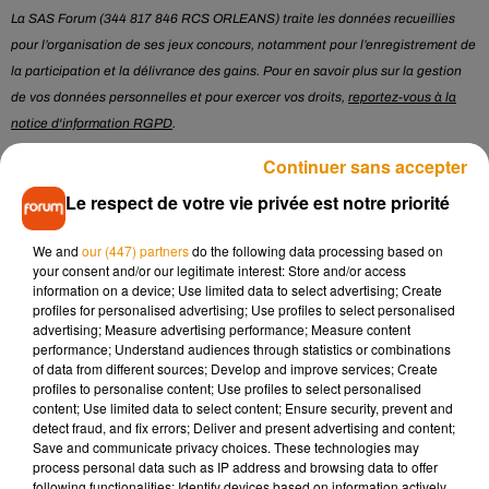
La SAS Forum (344 817 846 RCS ORLEANS) traite les données recueillies
pour l’organisation de ses jeux concours, notamment pour l’enregistrement de
la participation et la délivrance des gains. Pour en savoir plus sur la gestion
de vos données personnelles et pour exercer vos droits,
reportez-vous à la
notice d'information RGPD
.
* Champ obligatoire
Continuer sans accepter
Le respect de votre vie privée est notre priorité
Le jeu est terminé
We and
our (447) partners
do the following data processing based on
your consent and/or our legitimate interest: Store and/or access
information on a device; Use limited data to select advertising; Create
profiles for personalised advertising; Use profiles to select personalised
Musique
advertising; Measure advertising performance; Measure content
performance; Understand audiences through statistics or combinations
of data from different sources; Develop and improve services; Create
profiles to personalise content; Use profiles to select personalised
Madonna sort enfin le remix de « Love
content; Use limited data to select content; Ensure security, prevent and
Sensation » avec Kylie Minogue
detect fraud, and fix errors; Deliver and present advertising and content;
7 août 2026
Save and communicate privacy choices. These technologies may
process personal data such as IP address and browsing data to offer
following functionalities: Identify devices based on information actively