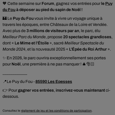
🧡 Cette semaine sur
Forum
, gagnez vos entrées pour
le
Puy
du Fou
à déposer au pied du sapin de Noël !
🏰 Le
Puy du Fou
vous invite à vivre un voyage unique à
travers les époques, entre Châteaux de la Loire et Vendée.
Avec plus de
3 millions de visiteurs par an
, le parc, élu
Meilleur Parc du Monde
, propose
20 spectacles grandioses
,
dont «
Le Mime et l’Étoile
», sacré
Meilleur Spectacle du
Monde 2024
, et la nouveauté 2025 «
L’Épée du Roi Arthur
».
✨ En 2026, le parc ouvrira exceptionnellement ses portes
pour
Noël
, une première à ne pas manquer ! 🎄🎅🏻
____________
📍Le Puy du Fou -
85590 Les Epesses
👉
Pour
gagner vos entrées
,
inscrivez-vous maintenant
ci-
dessous.
Consultez le
règlement de jeu et les conditions de participation
.