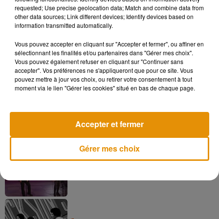
requested; Use precise geolocation data; Match and combine data from
other data sources; Link different devices; Identify devices based on
information transmitted automatically.
Angèle et Amélie Lens dévoilent leur
collaboration tant attendue
Vous pouvez accepter en cliquant sur "Accepter et fermer", ou affiner en
7 août 2026
sélectionnant les finalités et/ou partenaires dans "Gérer mes choix".
Vous pouvez également refuser en cliquant sur "Continuer sans
accepter". Vos préférences ne s'appliqueront que pour ce site. Vous
pouvez mettre à jour vos choix, ou retirer votre consentement à tout
moment via le lien "Gérer les cookies" situé en bas de chaque page.
Pomme emprunte le décor de l’émission
« Loups Garous » pour son...
6 août 2026
Accepter et fermer
Gérer mes choix
La version réécrite de « Beautiful Day »
interprétée lors des...
6 août 2026