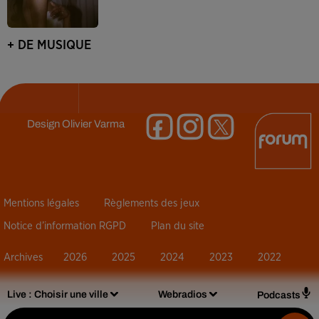
+ DE MUSIQUE
Design
Olivier Varma
Mentions légales
Règlements des jeux
Notice d’information RGPD
Plan du site
Archives
2026
2025
2024
2023
2022
Live :
Choisir une ville
Webradios
Podcasts