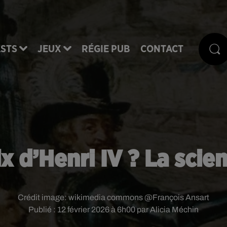
STS
JEUX
RÉGIE PUB
CONTACT
ix d’Henri IV ? La scie
Crédit image:
wikimedia commons @François Ansart
Publié : 12 février 2026 à 6h00 par Alicia Méchin