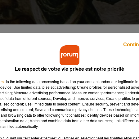
Contin
e équipe de chercheurs français est parvenue à
Le respect de votre vie privée est notre priorité
ure fantaisie, a été rendu possible par une analyse extrêmement
ers
do the following data processing based on your consent and/or our legitimate int
omifiée, conservée depuis des décennies. En effet, après son
device; Use limited data to select advertising; Create profiles for personalised adver
i a permis aux scientifiques d’accéder à des structures
vertising; Measure advertising performance; Measure content performance; Unders
ns of data from different sources; Develop and improve services; Create profiles to 
ellement bien préservées pour un individu mort il y a plus de
alised content; Use limited data to select content; Ensure security, prevent and detect
ertising and content; Save and communicate privacy choices. These technologies
and browsing data to offer following functionalities: Identify devices based on infor
eolocation data; Match and combine data from other data sources; Link different de
s de l’Université de Versailles Saint‑Quentin‑en‑Yvelines (UVSQ)
nsmitted automatically.
 service ORL de l’Hôpital Foch, s’est attelée à ce gigantesque
cliquant sur "Accepter et fermer", ou affiner en sélectionnant les finalités et/ou pa
graphie (scanner) et la modélisation en trois dimensions, ils on