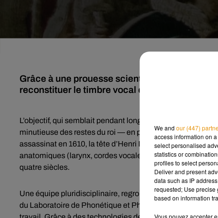
Grâce à une prouesse scientifique inédite, un
reconstituer le timbre vocal d’Henri IV.
L’objectif, qui semblait pendant longtemps relever de la p
We and
our (447) partn
minutieuse des restes du roi — en particulier de sa tête m
access information on a 
assassinat en 1610, la tête d’Henri IV fut embaumée, ce qu
select personalised ad
statistics or combinatio
anatomiques (larynx, cordes vocales, pharynx…) exceptionn
profiles to select person
quatre siècles.
Deliver and present adv
data such as IP address 
requested; Use precise g
Une équipe pluridisciplinaire, regroupant des spécialiste
based on information tra
du Laboratoire de Phonétique et Phonologie de Paris et du
Vous pouvez accepter en 
travail. Grâce à des technologies de pointe, comme la tomo