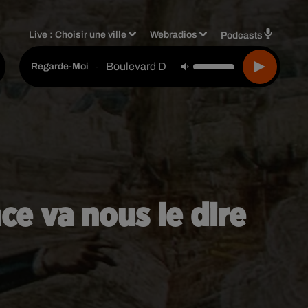
Live :
Choisir une ville
Webradios
Podcasts
Boulevard Des Airs Feat. L.e.j
-
Regarde-Moi
nce va nous le dire