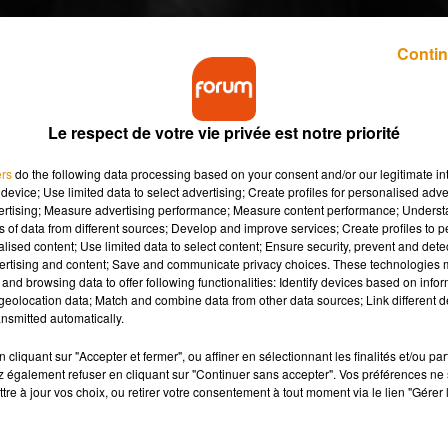
Contin
Le respect de votre vie privée est notre priorité
l attitude" et livre avec "Quelque chose de
s. Une chanson mélancolique, écrite par Michel
ers
do the following data processing based on your consent and/or our legitimate int
re américaine.
device; Use limited data to select advertising; Create profiles for personalised adver
vertising; Measure advertising performance; Measure content performance; Unders
ns of data from different sources; Develop and improve services; Create profiles to 
alised content; Use limited data to select content; Ensure security, prevent and detect
allyday.
ertising and content; Save and communicate privacy choices. These technologies
nnessee
, sorti en 1985. C'est Michel Berger qui l'a composé. Il s'a
and browsing data to offer following functionalities: Identify devices based on infor
eolocation data; Match and combine data from other data sources; Link different de
lliams et au passage, une expression de la quête de liberté. Un
nsmitted automatically.
uotidienne.
cliquant sur "Accepter et fermer", ou affiner en sélectionnant les finalités et/ou pa
 une relation qui donne encore plus de profondeur à cette
 également refuser en cliquant sur "Continuer sans accepter". Vos préférences ne 
'un hommage à l'état des États-Unis, mais il s'agit en fait bien d'
tre à jour vos choix, ou retirer votre consentement à tout moment via le lien "Gérer 
es failles de l'humanité.
etranscrivait parfaitement les chefs-d'œuvre de Tennessee