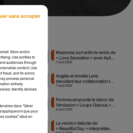
uer sans accepter
Musique
erest: Store and/or
Madonna sort enfin le remix de
tising; Use profiles to
« Love Sensation » avec Kylie
tand audiences through
7 août 2026
Minogue
personalise content; Use
 fraud, and fix errors;
Angèle et Amélie Lens
 may process personal
dévoilent leur collaboration tant
git
mation actively
7 août 2026
attendue
vices; Identify devices
Pomme emprunte le décor de
l’émission « Loups Garous »
rtenaires dans "Gérer
6 août 2026
pour son...
s'appliqueront que pour
un
les cookies" situé en
La version réécrite de
« Beautiful Day » interprétée
6 août 2026