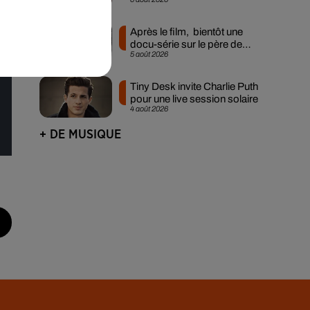
lors des...
le
Après le film, bientôt une
docu-série sur le père de
5 août 2026
Michael Jackson
Tiny Desk invite Charlie Puth
pour une live session solaire
4 août 2026
+ DE MUSIQUE