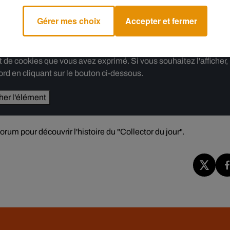
cette passion pour l'auteur.
Quelque chose de Tennessee
, c'est 
Gérer mes choix
Accepter et fermer
e cookies que vous avez exprimé. Si vous souhaitez l'afficher,
rd en cliquant sur le bouton ci-dessous.
cher l'élément
um pour découvrir l'histoire du "Collector du jour".