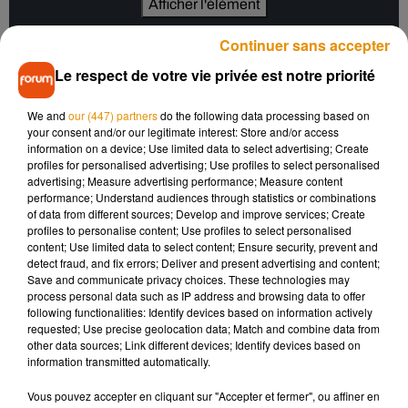
Afficher l'élément
Continuer sans accepter
Jean-Louis Aubert et Francis Cabrel aux
Le respect de votre vie privée est notre priorité
côtés de Renaud
We and
our (447) partners
do the following data processing based on
Parmi les artistes venus célébrer les 50 ans de carrière de
your consent and/or our legitimate interest: Store and/or access
information on a device; Use limited data to select advertising; Create
Renaud figuraient Jean-Louis Aubert, Francis Cabrel, Axelle
profiles for personalised advertising; Use profiles to select personalised
Red, Pascal Obispo, Alain Souchon ou encore Emily
advertising; Measure advertising performance; Measure content
Loizeau.
performance; Understand audiences through statistics or combinations
of data from different sources; Develop and improve services; Create
Olivia Ruiz a ouvert la soirée avec une reprise remarquée de
profiles to personalise content; Use profiles to select personalised
Où c’est qu’j’ai mis mon flingue
, tandis qu’Axelle Red a
content; Use limited data to select content; Ensure security, prevent and
detect fraud, and fix errors; Deliver and present advertising and content;
partagé un duo émouvant avec Renaud sur
Manhattan-
Save and communicate privacy choices. These technologies may
Kaboul
. Alain Souchon, accompagné de ses fils, a quant à lui
process personal data such as IP address and browsing data to offer
interprété
Ma gonzesse
dans une ambiance intime et
following functionalities: Identify devices based on information actively
requested; Use precise geolocation data; Match and combine data from
familiale.
other data sources; Link different devices; Identify devices based on
information transmitted automatically.
Le duo entre Renaud et Jean-Louis Aubert a
particulièrement marqué les spectateurs. Les deux artistes,
Vous pouvez accepter en cliquant sur "Accepter et fermer", ou affiner en
assis côte à côte, ont offert l’un des moments forts de la