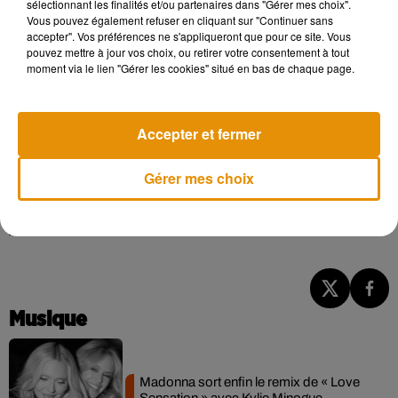
sélectionnant les finalités et/ou partenaires dans "Gérer mes choix".
Vous pouvez également refuser en cliquant sur "Continuer sans
soirée sous les applaudissements du public.
accepter". Vos préférences ne s'appliqueront que pour ce site. Vous
Pendant plus de deux heures et demie, les classiques de
pouvez mettre à jour vos choix, ou retirer votre consentement à tout
moment via le lien "Gérer les cookies" situé en bas de chaque page.
Renaud comme
Mistral gagnant
,
Marche à l’ombre
ou
La
ballade irlandaise
ont été repris en chœur par une salle
entière. Entre émotion, transmission et hommage collectif,
Accepter et fermer
ce concert anniversaire a rappelé l’importance de Renaud
dans le patrimoine de la chanson française.
Gérer mes choix
Selon sa fille et manageuse Lolita Séchan, le chanteur aurait
même confié en coulisses qu’il s’agissait «
d’un des
meilleurs concerts de sa vie
».
Musique
Madonna sort enfin le remix de « Love