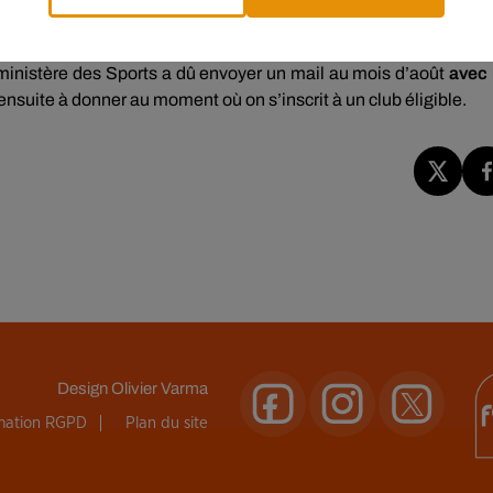
fant handicapé
sont aussi concernées, tout comme
les étudiants
ignement supérieur, sous conditions de ressources.
le ministère des Sports a dû envoyer un mail au mois d’août
avec
 ensuite à donner au moment où on s’inscrit à un club éligible.
Design
Olivier Varma
rmation RGPD
Plan du site