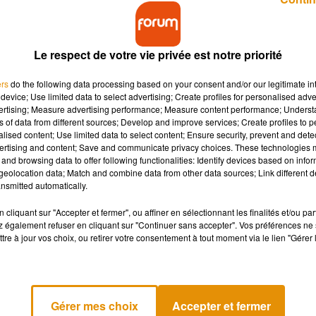
Le respect de votre vie privée est notre priorité
ers
do the following data processing based on your consent and/or our legitimate int
device; Use limited data to select advertising; Create profiles for personalised adver
vertising; Measure advertising performance; Measure content performance; Unders
uvernement ?
ns of data from different sources; Develop and improve services; Create profiles to 
alised content; Use limited data to select content; Ensure security, prevent and detect
ertising and content; Save and communicate privacy choices. These technologies
le ou du travail. Mais il y a toutefois quelques avantages à retour
and browsing data to offer following functionalities: Identify devices based on infor
eolocation data; Match and combine data from other data sources; Link different de
 fait son grand retour pour la rentrée !
nsmitted automatically.
r les jeunes, avec, comme objectif, d'aider leurs parents à finan
cliquant sur "Accepter et fermer", ou affiner en sélectionnant les finalités et/ou pa
 également refuser en cliquant sur "Continuer sans accepter". Vos préférences ne 
tre à jour vos choix, ou retirer votre consentement à tout moment via le lien "Gérer 
le Pass’Sport est maintenant
accepté au sein des structures 
les d’escalade, de fitness ou encore les patinoires.
entre le 16 septembre 2005 et le 31 décembre 2017
, et bénéfic
Gérer mes choix
Accepter et fermer