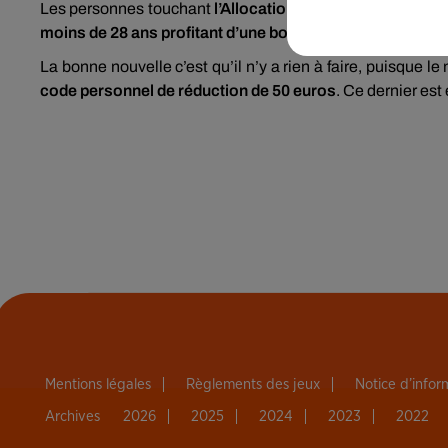
Les personnes touchant
l’Allocation d’éducation de l’en
moins de 28 ans profitant d’une bourse de l’État
de l’ense
La bonne nouvelle c’est qu’il n’y a rien à faire, puisque 
code personnel de réduction de 50 euros
. Ce dernier est
Mentions légales
Règlements des jeux
Notice d’info
Archives
2026
2025
2024
2023
2022