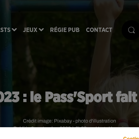
STS
JEUX
RÉGIE PUB
CONTACT
23 : le Pass'Sport fait
Crédit image:
Pixabay - photo d'illustration
Publié : 6 septembre 2023 à 6h00 par Hugo Harnois
Contin