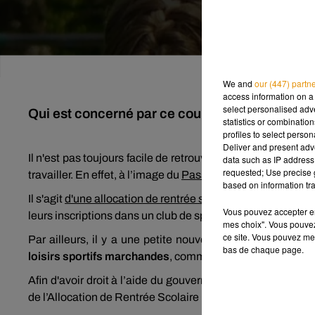
We and
our (447) partn
access information on a 
select personalised ad
Qui est concerné par ce coup de pouce du go
statistics or combinatio
profiles to select person
Deliver and present adv
Il n'est pas toujours facile de retrouver le chemin de l’éco
data such as IP address 
requested; Use precise g
travailler. En effet, à l’image du
Pass Culture
, le Pass’Sport
based on information tra
Il s'agit
d'une allocation de rentrée sportive de 50 euros
pou
Vous pouvez accepter en 
leurs inscriptions dans un club de sport.
mes choix". Vous pouvez
ce site. Vous pouvez met
Par ailleurs, il y a une petite nouveauté cette année : 
bas de chaque page.
loisirs sportifs marchandes
, comme, par exemple, les sal
Afin d'avoir droit à l’aide du gouvernement, il faut être
né 
de l’Allocation de Rentrée Scolaire (ARS).