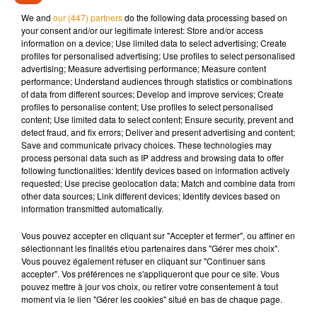
We and
our (447) partners
do the following data processing based on
your consent and/or our legitimate interest: Store and/or access
information on a device; Use limited data to select advertising; Create
profiles for personalised advertising; Use profiles to select personalised
Parce que le camping-car c'est le voyage à porter de main, il
advertising; Measure advertising performance; Measure content
performance; Understand audiences through statistics or combinations
suffit de monter dans un camping-car pour s'en rendre
of data from different sources; Develop and improve services; Create
compte,
on ferme les portes et on part avec sa maison, on
profiles to personalise content; Use profiles to select personalised
peut s'arrêter manger ou dormir quasiment n'importe où,
content; Use limited data to select content; Ensure security, prevent and
detect fraud, and fix errors; Deliver and present advertising and content;
on peut aller faire la fête chez les copains sans avoir peur
Save and communicate privacy choices. These technologies may
de reprendre la route, on peut faire 10 km et s'arrêter dans
process personal data such as IP address and browsing data to offer
un chemin
, l'aventure est là, et quand on a des enfants c'est
following functionalities: Identify devices based on information actively
requested; Use precise geolocation data; Match and combine data from
encore mieux, ils découvrent la vie et acquiers pleins
other data sources; Link different devices; Identify devices based on
d'expériences nouvelles. Le camping-car c'est vraiment
information transmitted automatically.
l'outil de voyage familiale par excellence !
Vous pouvez accepter en cliquant sur "Accepter et fermer", ou affiner en
sélectionnant les finalités et/ou partenaires dans "Gérer mes choix".
Vous pouvez également refuser en cliquant sur "Continuer sans
Cet élément est masqué compte-tenu du refus du
accepter". Vos préférences ne s'appliqueront que pour ce site. Vous
pouvez mettre à jour vos choix, ou retirer votre consentement à tout
dépôt de cookies que vous avez exprimé. Si vous
moment via le lien "Gérer les cookies" situé en bas de chaque page.
souhaitez l'afficher, merci de nous donner votre accord