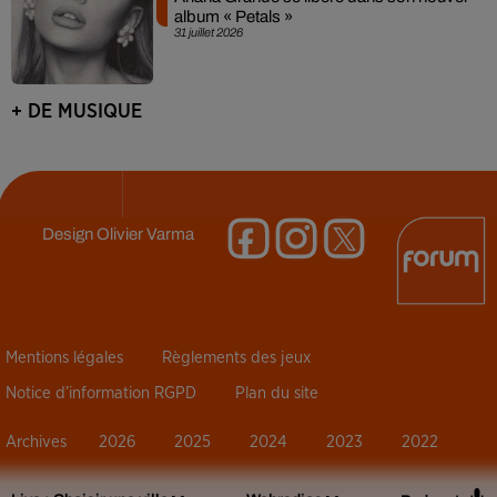
album « Petals »
31 juillet 2026
+ DE MUSIQUE
Design
Olivier Varma
Mentions légales
Règlements des jeux
Notice d’information RGPD
Plan du site
Archives
2026
2025
2024
2023
2022