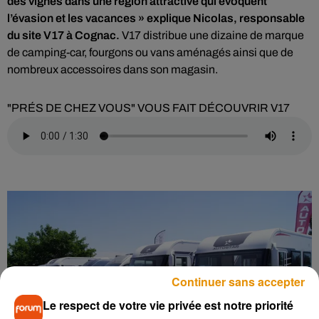
des vignes dans une région attractive qui évoquent
l’évasion et les vacances » explique Nicolas, responsable
du site V17 à Cognac.
V17 distribue une dizaine de marque
de camping-car, fourgons ou vans aménagés ainsi que de
nombreux accessoires dans son magasin.
"PRÉS DE CHEZ VOUS" VOUS FAIT DÉCOUVRIR V17
Continuer sans accepter
Le respect de votre vie privée est notre priorité