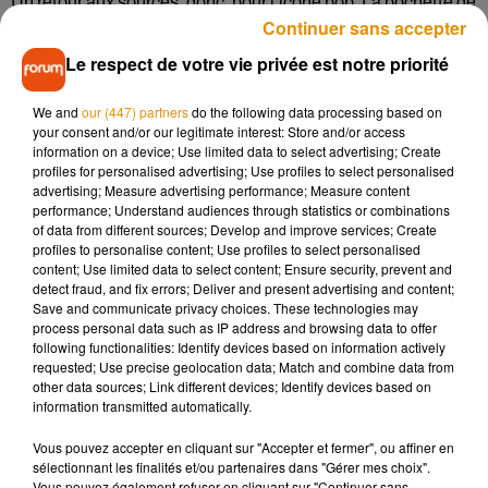
Un retour aux sources, donc, pour l’icône pop. La pochette de
Continuer sans accepter
l’album fait écho à cet héritage : une peinture représentant
l’un des looks les plus emblématiques de Robbie, le
Le respect de votre vie privée est notre priorité
survêtement rouge qu’il portait au festival de Glastonbury en
1995, à l’apogée de l’ère Britpop, dans une mise en abyme
We and
our (447) partners
do the following data processing based on
your consent and/or our legitimate interest: Store and/or access
où l’image semble se recouvrir elle-même.
information on a device; Use limited data to select advertising; Create
profiles for personalised advertising; Use profiles to select personalised
Une tournée pour l'été 2026
advertising; Measure advertising performance; Measure content
performance; Understand audiences through statistics or combinations
of data from different sources; Develop and improve services; Create
Pour accompagner cette sortie, Robbie Williams donnera
profiles to personalise content; Use profiles to select personalised
une série de quatre concerts intimistes, dont un passage très
content; Use limited data to select content; Ensure security, prevent and
detect fraud, and fix errors; Deliver and present advertising and content;
attendu à la Brixton Academy de Londres, entre le 4 et le 9
Save and communicate privacy choices. These technologies may
février. Plusieurs dates sont ensuite déjà programmées pour
process personal data such as IP address and browsing data to offer
l’été 2026 en Europe. En revanche, aucun passage par la
following functionalities: Identify devices based on information actively
requested; Use precise geolocation data; Match and combine data from
France n’est prévu pour le moment.
other data sources; Link different devices; Identify devices based on
information transmitted automatically.
Vous pouvez accepter en cliquant sur "Accepter et fermer", ou affiner en
sélectionnant les finalités et/ou partenaires dans "Gérer mes choix".
Vous pouvez également refuser en cliquant sur "Continuer sans