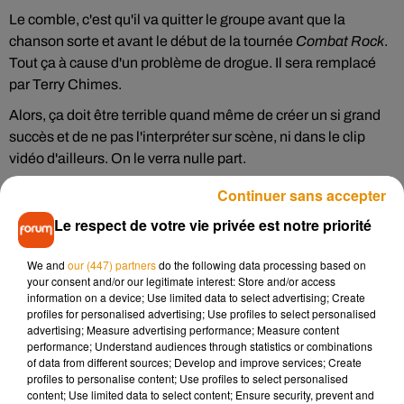
Le comble, c'est qu'il va quitter le groupe avant que la
chanson sorte et avant le début de la tournée
Combat Rock
.
Tout ça à cause d'un problème de drogue. Il sera remplacé
par Terry Chimes.
Alors, ça doit être terrible quand même de créer un si grand
succès et de ne pas l'interpréter sur scène, ni dans le clip
vidéo d'ailleurs. On le verra nulle part.
Continuer sans accepter
Le respect de votre vie privée est notre priorité
We and
our (447) partners
do the following data processing based on
your consent and/or our legitimate interest: Store and/or access
information on a device; Use limited data to select advertising; Create
profiles for personalised advertising; Use profiles to select personalised
advertising; Measure advertising performance; Measure content
performance; Understand audiences through statistics or combinations
of data from different sources; Develop and improve services; Create
profiles to personalise content; Use profiles to select personalised
content; Use limited data to select content; Ensure security, prevent and