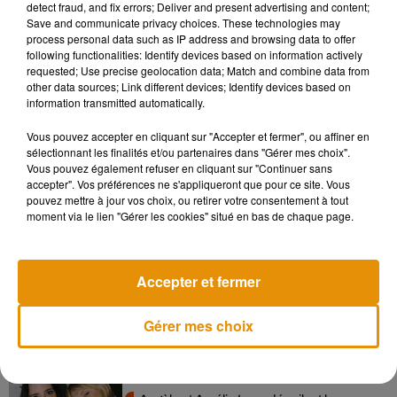
detect fraud, and fix errors; Deliver and present advertising and content;
Save and communicate privacy choices. These technologies may
process personal data such as IP address and browsing data to offer
following functionalities: Identify devices based on information actively
requested; Use precise geolocation data; Match and combine data from
other data sources; Link different devices; Identify devices based on
information transmitted automatically.
Vous pouvez accepter en cliquant sur "Accepter et fermer", ou affiner en
Rendez-vous tous les matins avec Lionel et Nathalie sur
sélectionnant les finalités et/ou partenaires dans "Gérer mes choix".
Forum pour découvrir l'histoire du "Collector du jour".
Vous pouvez également refuser en cliquant sur "Continuer sans
accepter". Vos préférences ne s'appliqueront que pour ce site. Vous
pouvez mettre à jour vos choix, ou retirer votre consentement à tout
Musique
moment via le lien "Gérer les cookies" situé en bas de chaque page.
Accepter et fermer
Madonna sort enfin le remix de « Love
Sensation » avec Kylie Minogue
7 août 2026
Gérer mes choix