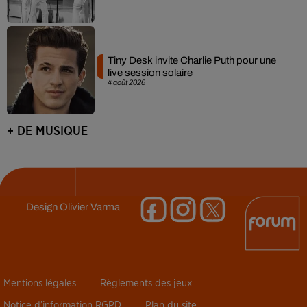
Tiny Desk invite Charlie Puth pour une
live session solaire
4 août 2026
+ DE MUSIQUE
Design
Olivier Varma
Mentions légales
Règlements des jeux
Notice d’information RGPD
Plan du site