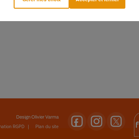
n de vos données personnelles et pour exercer vos droits,
reportez-vous à la notice
Design
Olivier Varma
rmation RGPD
Plan du site