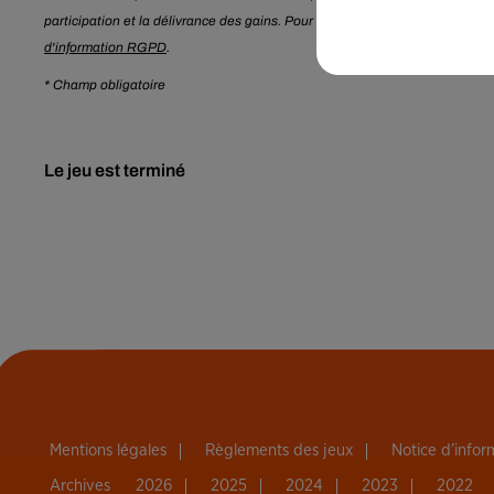
participation et la délivrance des gains. Pour en savoir plus sur la gestio
d'information RGPD
.
* Champ obligatoire
Le jeu est terminé
Mentions légales
Règlements des jeux
Notice d’info
Archives
2026
2025
2024
2023
2022