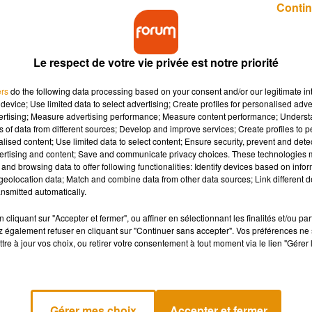
Contin
agnez vos places pou
âteauroux
Le respect de votre vie privée est notre priorité
ers
do the following data processing based on your consent and/or our legitimate int
device; Use limited data to select advertising; Create profiles for personalised adver
pectacle de Roland Magdane à Châteauroux !
vertising; Measure advertising performance; Measure content performance; Unders
ns of data from different sources; Develop and improve services; Create profiles to 
vec une
"Dernière tournée"
pleine de rires et d’émotion. Un
alised content; Use limited data to select content; Ensure security, prevent and detect
tches et savourer son humour inimitable !
ertising and content; Save and communicate privacy choices. These technologies
and browsing data to offer following functionalities: Identify devices based on infor
eolocation data; Match and combine data from other data sources; Link different de
nsmitted automatically.
ols
cliquant sur "Accepter et fermer", ou affiner en sélectionnant les finalités et/ou pa
 également refuser en cliquant sur "Continuer sans accepter". Vos préférences ne 
tre à jour vos choix, ou retirer votre consentement à tout moment via le lien "Gérer 
-dessous.
Gérer mes choix
Accepter et fermer
our l’organisation de ses jeux concours, notamment pour l’enregistrement de la