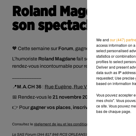
Roland Magdane : g
son spectacle à Ch
We and
our (447) partn
access information on a 
🧡 Cette semaine sur
Forum
, gagnez vos places pour le
s
select personalised ad
statistics or combinatio
L’humoriste
Roland Magdane
fait ses adieux à la scène a
profiles to select person
rendez-vous incontournable pour revivre ses meilleurs ske
Deliver and present adv
data such as IP address 
____________
requested; Use precise g
based on information tra
📍
M.A.CH 36
:
Rue Eugène, Rue Viollet-le-Duc, 36130 Dé
Vous pouvez accepter en 
📅 Rendez-vous le
21 novembre 2025
mes choix". Vous pouvez
ce site. Vous pouvez met
👉
Pour
gagner vos places
,
inscrivez-vous maintenant
ci
bas de chaque page.
Consultez le
règlement de jeu et les conditions de participation
.
La SAS Forum (344 817 846 RCS ORLEANS) traite les données recueillies p