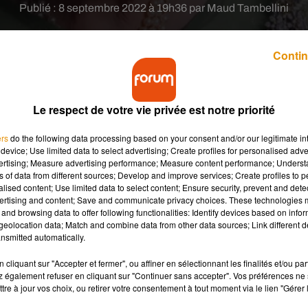
Publié : 8 septembre 2022 à 19h36 par Maud Tambellini
Contin
Le respect de votre vie privée est notre priorité
ers
do the following data processing based on your consent and/or our legitimate int
reine du Royaume-Uni Elizabeth II à l’âge de 96 ans.
device; Use limited data to select advertising; Create profiles for personalised adver
 en Ecosse. Ses quatre enfants se sont rendus à son
vertising; Measure advertising performance; Measure content performance; Unders
ns of data from different sources; Develop and improve services; Create profiles to 
alised content; Use limited data to select content; Ensure security, prevent and detect
ertising and content; Save and communicate privacy choices. These technologies
and browsing data to offer following functionalities: Identify devices based on infor
 plus longtemps. Née le 21 avril 1926 à Londres, la souveraine a
eolocation data; Match and combine data from other data sources; Link different de
izabeth II est décédée ce jeudi 8 septembre à l’âge de 96 ans alor
nsmitted automatically.
cliquant sur "Accepter et fermer", ou affiner en sélectionnant les finalités et/ou pa
à son chevet dans la journée. Ainsi que le prince William et sa
 également refuser en cliquant sur "Continuer sans accepter". Vos préférences ne 
tre à jour vos choix, ou retirer votre consentement à tout moment via le lien "Gérer 
a femme Meghan Markle. Le couple qui vit aux Etats-Unis se