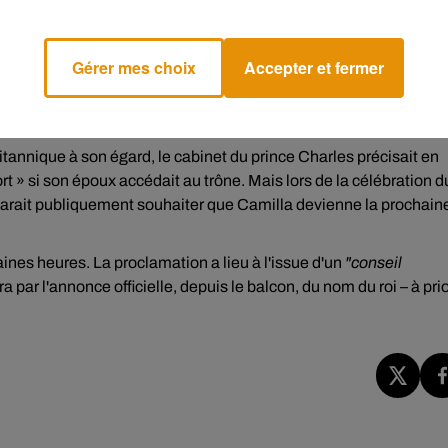
quelques heures
Gérer mes choix
Accepter et fermer
e Charles est l’héritier direct, suivi par son fils aîné le prince
lla Shand ; un second mariage après son union avec Lady Diana
britannique à son égard, le cabinet du prince Charles précisait en
» si son époux accédait au trône. Mais lors de la célébration d
 déclarait publiquement souhaiter que Camilla devienne la prochain
ines heures. La proclamation a lieu à l'issue d'un
"conseil
par l'annonce officielle, depuis le balcon, du nom du roi – à prio