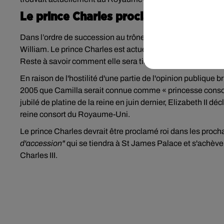
Le prince Charles proclamé roi d'ici 
Dans l’ordre de succession au trône du Royaume-Uni, le princ
William. Le prince Charles est actuellement marié à Cami
Reste à savoir comment elle sera titrée.
En raison de l'hostilité d'une partie de l'opinion publique 
2005 que Camilla serait connue comme « princesse consort 
jubilé de platine de la reine en juin dernier, Elizabeth II
reine consort du Royaume-Uni.
Le prince Charles devrait être proclamé roi dans les procha
d'accession"
qui se tiendra à St James Palace et s'achèvera 
Charles III.