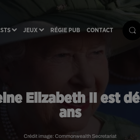
STS
JEUX
RÉGIE PUB
CONTACT
ine Elizabeth II est d
ans
Crédit image:
Commonwealth Secretariat