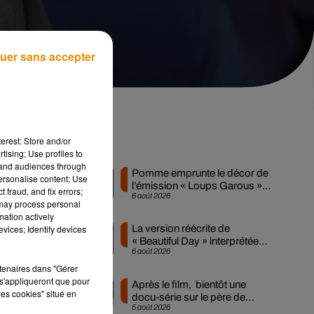
uer sans accepter
erest: Store and/or
Musique
tising; Use profiles to
tand audiences through
Pomme emprunte le décor de
personalise content; Use
l’émission « Loups Garous »
 fraud, and fix errors;
6 août 2026
pour son...
 may process personal
mation actively
vices; Identify devices
La version réécrite de
s
« Beautiful Day » interprétée
6 août 2026
lors des...
rtenaires dans "Gérer
s'appliqueront que pour
Après le film, bientôt une
les cookies" situé en
docu-série sur le père de
5 août 2026
Michael Jackson