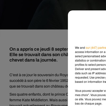
We and
our (447) partn
On a appris ce jeudi 8 septembre la mort de la 
access information on a 
Elle se trouvait dans son château de Balmoral
select personalised ad
chevet dans la journée.
statistics or combinatio
profiles to select person
Deliver and present adv
data such as IP address 
C’est à ce jour le souverain du Royaume-Uni qui a régné le
requested; Use precise g
succédé à son père le 6 février 1952, à l’âge de 25 ans. El
based on information tra
que se trouvait dans son château de Balmoral en Ecosse.
Vous pouvez accepter en 
Ses quatre enfants, dont le prince Charles, se sont rendus 
mes choix". Vous pouvez
ce site. Vous pouvez met
femme Kate Middleton. Mais aussi le prince Harry et le s
bas de chaque page.
trouvait actuellement au Royaume-Uni pour un voyage.