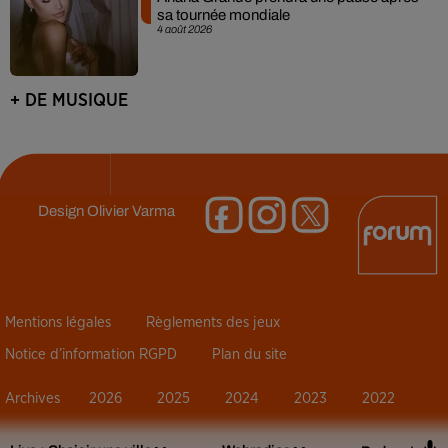
sa tournée mondiale
4 août 2026
+ DE MUSIQUE
Design
Olivier Varma
Mentions légales
Règlements des jeux
Notice d’information RGPD
Plan du site
Archives
2026
2025
2024
2023
2022