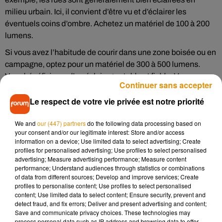
milieu urbain. Ici, il convient d’être vu et d’éclairer les
éventuels coins d’ombre. Achetez un matériel de 100 à 200
lumens.
Si vous avez l’habitude de courir dans une zone boisée ou en
campagne, optez pour un matériel de 300 à 500 lumens.
Vous bénéficierez d’un éclairage stable et fiable. Vous vous
Continuer sans accepter
déplacerez en confiance et anticiperez les obstacles
Le respect de votre vie privée est notre priorité
(racines, pierres, etc.). Pour une sortie sur un sentier
accidenté et technique, tournez-vous vers une lampe
We and
our (447) partners
do the following data processing based on
frontale avec une puissance supérieure à 500 lumens.
your consent and/or our legitimate interest: Store and/or access
Forme du faisceau
information on a device; Use limited data to select advertising; Create
profiles for personalised advertising; Use profiles to select personalised
Réglez bien la distance d’éclairage de votre lampe frontale
advertising; Measure advertising performance; Measure content
performance; Understand audiences through statistics or combinations
pour garder une foulée confiante et stable (même à grande
of data from different sources; Develop and improve services; Create
vitesse). Durant la course de nuit, la capacité à éviter les
profiles to personalise content; Use profiles to select personalised
dangers et la réactivité sont conditionnées par la visibilité.
content; Use limited data to select content; Ensure security, prevent and
detect fraud, and fix errors; Deliver and present advertising and content;
Le faisceau large est parfait pour un éclairage homogène
Save and communicate privacy choices. These technologies may
process personal data such as IP address and browsing data to offer
autour de vous. Comme son nom l’indique, il éclaire une