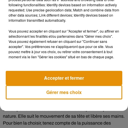
following functionalities: Identify devices based on information actively
zone large et proche. Choisissez-le si vous courez sur des
requested; Use precise geolocation data; Match and combine data from
chemins irréguliers. À l’inverse, le faisceau focalisé est
other data sources; Link different devices; Identify devices based on
information transmitted automatically.
suffisant sur route. Il est idéal pour anticiper les obstacles à
allure soutenue.
Vous pouvez accepter en cliquant sur "Accepter et fermer", ou affiner en
Étanchéité
sélectionnant les finalités et/ou partenaires dans "Gérer mes choix".
Vous pouvez également refuser en cliquant sur "Continuer sans
Accordez une attention particulière au niveau d’étanchéité
accepter". Vos préférences ne s'appliqueront que pour ce site. Vous
pouvez mettre à jour vos choix, ou retirer votre consentement à tout
de votre lampe frontale. L’indice de protection IPXX
moment via le lien "Gérer les cookies" situé en bas de chaque page.
renseigne sur le degré de robustesse.
Poids
Accepter et fermer
Le poids influe sur le ressenti musculaire et la posture,
surtout pendant une sortie prolongée. Une lampe lourde est
Gérer mes choix
susceptible de provoquer un déséquilibre gênant ou des
tensions à la nuque.
La lampe frontale est le meilleur allié du sportif en pleine
nature. Elle suit le mouvement de sa tête et libère ses mains.
Pour bien la choisir, tenez compte de la puissance des