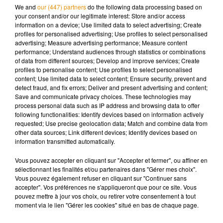
We and
our (447) partners
do the following data processing based on
your consent and/or our legitimate interest: Store and/or access
information on a device; Use limited data to select advertising; Create
profiles for personalised advertising; Use profiles to select personalised
advertising; Measure advertising performance; Measure content
performance; Understand audiences through statistics or combinations
of data from different sources; Develop and improve services; Create
Musique
profiles to personalise content; Use profiles to select personalised
content; Use limited data to select content; Ensure security, prevent and
detect fraud, and fix errors; Deliver and present advertising and content;
Save and communicate privacy choices. These technologies may
Après le film, bientôt une docu-série sur
process personal data such as IP address and browsing data to offer
le père de Michael Jackson
following functionalities: Identify devices based on information actively
5 août 2026
requested; Use precise geolocation data; Match and combine data from
other data sources; Link different devices; Identify devices based on
information transmitted automatically.
Vous pouvez accepter en cliquant sur "Accepter et fermer", ou affiner en
Tiny Desk invite Charlie Puth pour une
sélectionnant les finalités et/ou partenaires dans "Gérer mes choix".
live session solaire
Vous pouvez également refuser en cliquant sur "Continuer sans
4 août 2026
accepter". Vos préférences ne s'appliqueront que pour ce site. Vous
pouvez mettre à jour vos choix, ou retirer votre consentement à tout
moment via le lien "Gérer les cookies" situé en bas de chaque page.