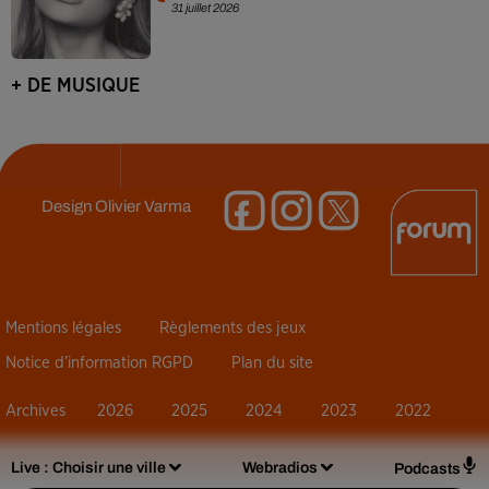
31 juillet 2026
+ DE MUSIQUE
Design
Olivier Varma
Mentions légales
Règlements des jeux
Notice d’information RGPD
Plan du site
Archives
2026
2025
2024
2023
2022
Live :
Choisir une ville
Webradios
Podcasts