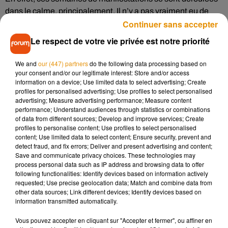
dans le calme, principalement. Il n’y a pas vraiment eu de
Continuer sans accepter
débordements. Il espère d’ailleurs que ces revendications se
poursuivront, et toujours dans le calme et la bonne humeur.
«
Le respect de votre vie privée est notre priorité
Le Salon sera inévitablement une caisse de résonance des
problèmes agricoles. Il faut que le débat se poursuive, le
We and
our (447) partners
do the following data processing based on
Salon est là pour ça ».
Les agriculteurs risquent donc de
your consent and/or our legitimate interest: Store and/or access
information on a device; Use limited data to select advertising; Create
porter les revendications qu’ils ont faites ces derniers jours.
profiles for personalised advertising; Use profiles to select personalised
advertising; Measure advertising performance; Measure content
performance; Understand audiences through statistics or combinations
Récupération politique
of data from different sources; Develop and improve services; Create
profiles to personalise content; Use profiles to select personalised
content; Use limited data to select content; Ensure security, prevent and
detect fraud, and fix errors; Deliver and present advertising and content;
Save and communicate privacy choices. These technologies may
À l’approche des élections européennes de juin, le Salon de
process personal data such as IP address and browsing data to offer
l’Agriculture est une aubaine, pour les candidats, de se faire
following functionalities: Identify devices based on information actively
apprécier. Mais Jean-Luc Poulain l’a rappelé lors de cette
requested; Use precise geolocation data; Match and combine data from
other data sources; Link different devices; Identify devices based on
conférence de presse, il ne souhaite pas que ce soit
information transmitted automatically.
l’occasion, pour les politiques, de faire de la récupération
politique.
« Je souhaite que les nombreux politiques qui
Vous pouvez accepter en cliquant sur "Accepter et fermer", ou affiner en