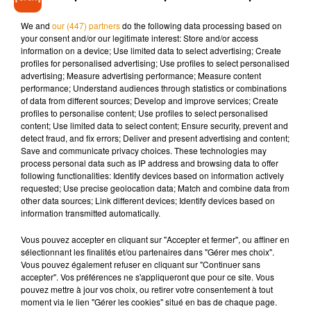
Le suspect, arrivé en voiture sur les lieux, a pris la fuite.
« Les
We and
our (447) partners
do the following data processing based on
your consent and/or our legitimate interest: Store and/or access
investigations sont en cours pour identifier et retrouver le
information on a device; Use limited data to select advertising; Create
tireur et d’éventuels complices »
, indique la procureure.
profiles for personalised advertising; Use profiles to select personalised
advertising; Measure advertising performance; Measure content
performance; Understand audiences through statistics or combinations
of data from different sources; Develop and improve services; Create
profiles to personalise content; Use profiles to select personalised
Musique
content; Use limited data to select content; Ensure security, prevent and
detect fraud, and fix errors; Deliver and present advertising and content;
Save and communicate privacy choices. These technologies may
process personal data such as IP address and browsing data to offer
Pomme emprunte le décor de l’émission
following functionalities: Identify devices based on information actively
« Loups Garous » pour son...
requested; Use precise geolocation data; Match and combine data from
6 août 2026
other data sources; Link different devices; Identify devices based on
information transmitted automatically.
Vous pouvez accepter en cliquant sur "Accepter et fermer", ou affiner en
sélectionnant les finalités et/ou partenaires dans "Gérer mes choix".
Vous pouvez également refuser en cliquant sur "Continuer sans
La version réécrite de « Beautiful Day »
accepter". Vos préférences ne s'appliqueront que pour ce site. Vous
interprétée lors des...
pouvez mettre à jour vos choix, ou retirer votre consentement à tout
6 août 2026
moment via le lien "Gérer les cookies" situé en bas de chaque page.