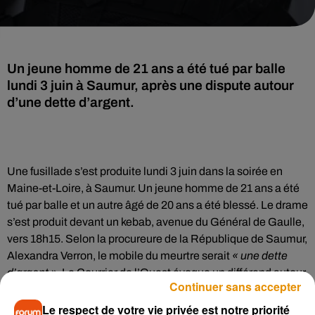
Un jeune homme de 21 ans a été tué par balle
lundi 3 juin à Saumur, après une dispute autour
d’une dette d’argent.
Une fusillade s’est produite lundi 3 juin dans la soirée en
Maine-et-Loire, à Saumur. Un jeune homme de 21 ans a été
tué par balle et un autre âgé de 20 ans a été blessé. Le drame
s’est produit devant un kebab, avenue du Général de Gaulle,
vers 18h15. Selon la procureure de la République de Saumur,
Alexandra Verron, le mobile du meurtre serait
« une dette
d’argent ».
Le Courrier de l’Ouest
évoque un différend autour
Continuer sans accepter
d’une dette de 80 ans.
Le respect de votre vie privée est notre priorité