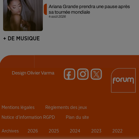
Ariana Grande prendra une pause après
sa tournée mondiale
4 août 2026
+ DE MUSIQUE
Design
Olivier Varma
Mentions légales
Règlements des jeux
Notice d’information RGPD
Plan du site
Archives
2026
2025
2024
2023
2022