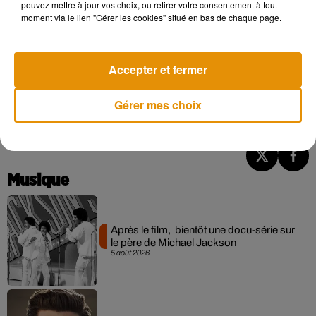
pouvez mettre à jour vos choix, ou retirer votre consentement à tout
Cet élément est masqué compte-tenu du refus du
moment via le lien "Gérer les cookies" situé en bas de chaque page.
dépôt de cookies que vous avez exprimé. Si vous
souhaitez l'afficher, merci de nous donner votre accord
Accepter et fermer
en cliquant sur le bouton ci-dessous.
Afficher l'élément
Gérer mes choix
Musique
Après le film, bientôt une docu-série sur
le père de Michael Jackson
5 août 2026