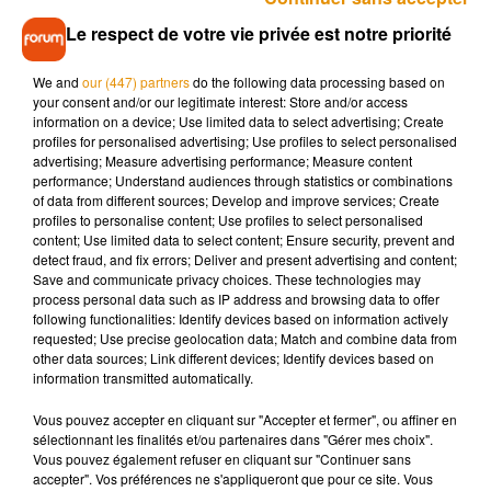
retour artistique pour celle qui avait également sorti les
Le respect de votre vie privée est notre priorité
albums
Vénus
en 2008 puis
Si tu me vois
en 2010.
L’annonce intervient aussi après une période
We and
our (447) partners
do the following data processing based on
particulièrement difficile dans la vie personnelle de la
your consent and/or our legitimate interest: Store and/or access
information on a device; Use limited data to select advertising; Create
chanteuse. Fin 2024, Sheryfa Luna avait bouleversé ses
profiles for personalised advertising; Use profiles to select personalised
abonnés en révélant la perte tragique de son fils Khalil au
advertising; Measure advertising performance; Measure content
moment de sa naissance. Un drame qu’elle avait évoqué
performance; Understand audiences through statistics or combinations
of data from different sources; Develop and improve services; Create
avec beaucoup d’émotion sur les réseaux sociaux.
profiles to personalise content; Use profiles to select personalised
content; Use limited data to select content; Ensure security, prevent and
Aujourd’hui, cette annonce de concert apparaît comme un
detect fraud, and fix errors; Deliver and present advertising and content;
nouveau chapitre pour l’artiste de 37 ans. Avec ce retour au
Save and communicate privacy choices. These technologies may
Trianon, Sheryfa Luna pourrait bien renouer avec le succès et
process personal data such as IP address and browsing data to offer
following functionalities: Identify devices based on information actively
l’affection du public qui l’a accompagnée depuis ses débuts.
requested; Use precise geolocation data; Match and combine data from
L’ouverture officielle de la billetterie est prévue ce vendredi
other data sources; Link different devices; Identify devices based on
information transmitted automatically.
29 mai 2026 à midi. Et au vu des nombreuses réactions sur
les réseaux sociaux, les places pourraient partir très
Vous pouvez accepter en cliquant sur "Accepter et fermer", ou affiner en
rapidement.
sélectionnant les finalités et/ou partenaires dans "Gérer mes choix".
Vous pouvez également refuser en cliquant sur "Continuer sans
accepter". Vos préférences ne s'appliqueront que pour ce site. Vous