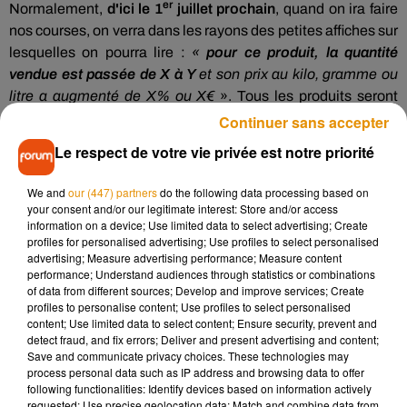
er
Normalement,
d'ici le 1
juillet prochain
, quand on ira faire
nos courses, on verra dans les rayons des petites affiches sur
lesquelles on pourra lire :
«
pour ce produit, la quantité
vendue est passée de X à Y
et son prix au kilo, gramme ou
litre a augmenté de X% ou X€
». Tous les produits seront
concernés, qu’ils soient alimentaires ou non.
Continuer sans accepter
La ministre déléguée au commerce, Olivia Grégoire, a
Le respect de votre vie privée est notre priorité
précisé que l’arrêté pour faire passer la mesure
a déjà été
We and
our (447) partners
do the following data processing based on
signé
. Un arrêté qui se trouve actuellement sur la table du
your consent and/or our legitimate interest: Store and/or access
Premier ministre Gabriel Attal, et qui devrait être publié dans
information on a device; Use limited data to select advertising; Create
les prochains jours au Journal officiel.
profiles for personalised advertising; Use profiles to select personalised
advertising; Measure advertising performance; Measure content
performance; Understand audiences through statistics or combinations
of data from different sources; Develop and improve services; Create
profiles to personalise content; Use profiles to select personalised
content; Use limited data to select content; Ensure security, prevent and
detect fraud, and fix errors; Deliver and present advertising and content;
Save and communicate privacy choices. These technologies may
process personal data such as IP address and browsing data to offer
following functionalities: Identify devices based on information actively
requested; Use precise geolocation data; Match and combine data from