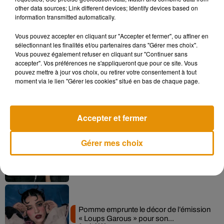
other data sources; Link different devices; Identify devices based on
information transmitted automatically.
Vous pouvez accepter en cliquant sur "Accepter et fermer", ou affiner en
Musique
sélectionnant les finalités et/ou partenaires dans "Gérer mes choix".
Vous pouvez également refuser en cliquant sur "Continuer sans
accepter". Vos préférences ne s'appliqueront que pour ce site. Vous
pouvez mettre à jour vos choix, ou retirer votre consentement à tout
Madonna sort enfin le remix de « Love
moment via le lien "Gérer les cookies" situé en bas de chaque page.
Sensation » avec Kylie Minogue
7 août 2026
Accepter et fermer
Gérer mes choix
Angèle et Amélie Lens dévoilent leur
collaboration tant attendue
7 août 2026
Pomme emprunte le décor de l’émission
« Loups Garous » pour son...