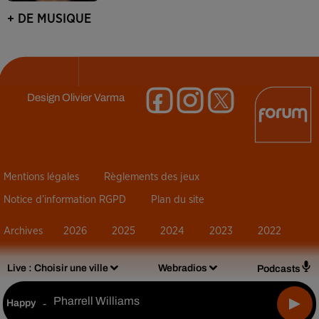
+ DE MUSIQUE
Design
Olivier Varma
Mentions légales
Règlements des jeux
Notice d’information RGPD
Plan du site
Archives
2026
2025
2024
2023
2022
Live :
Choisir une ville
Webradios
Podcasts
Pharrell Williams
Happy
-