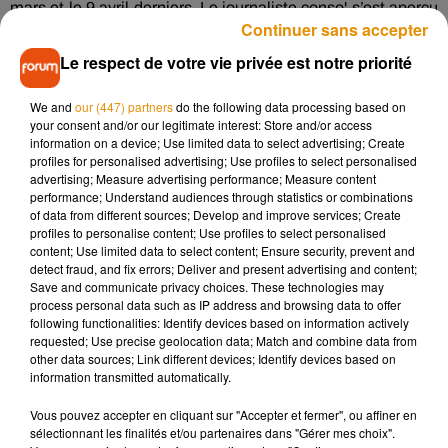
mars et le 9 avril derniers. Le journaliste conso' s’est aperçu
Continuer sans accepter
que les paquets avaient diminué. Exemple justement avec le
paquet « Light », qui est passé de 4 à 3 kilos
alors que son
Le respect de votre vie privée est notre priorité
prix a augmenté de 70 centimes.
We and
our (447) partners
do the following data processing based on
Pour se dédouaner, l’industriel Friskies a récemment déclaré
your consent and/or our legitimate interest: Store and/or access
à
BFM
qu’il était obligé de faire de la shrinkflation
pour
information on a device; Use limited data to select advertising; Create
profiles for personalised advertising; Use profiles to select personalised
préserver la qualité de ses produits
, suite à l’augmentation
advertising; Measure advertising performance; Measure content
des coûts de production.
performance; Understand audiences through statistics or combinations
of data from different sources; Develop and improve services; Create
Alors excuse valable, ou pas ? Chacun jugera.
profiles to personalise content; Use profiles to select personalised
content; Use limited data to select content; Ensure security, prevent and
detect fraud, and fix errors; Deliver and present advertising and content;
Save and communicate privacy choices. These technologies may
process personal data such as IP address and browsing data to offer
Musique
following functionalities: Identify devices based on information actively
requested; Use precise geolocation data; Match and combine data from
other data sources; Link different devices; Identify devices based on
information transmitted automatically.
Pomme emprunte le décor de l’émission
« Loups Garous » pour son...
Vous pouvez accepter en cliquant sur "Accepter et fermer", ou affiner en
6 août 2026
sélectionnant les finalités et/ou partenaires dans "Gérer mes choix".