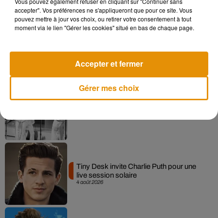
Vous pouvez également refuser en cliquant sur "Continuer sans
accepter". Vos préférences ne s'appliqueront que pour ce site. Vous
pouvez mettre à jour vos choix, ou retirer votre consentement à tout
moment via le lien "Gérer les cookies" situé en bas de chaque page.
La version réécrite de « Beautiful Day »
interprétée lors des...
6 août 2026
Accepter et fermer
Gérer mes choix
Après le film, bientôt une docu-série sur
le père de Michael Jackson
5 août 2026
Tiny Desk invite Charlie Puth pour une
live session solaire
4 août 2026