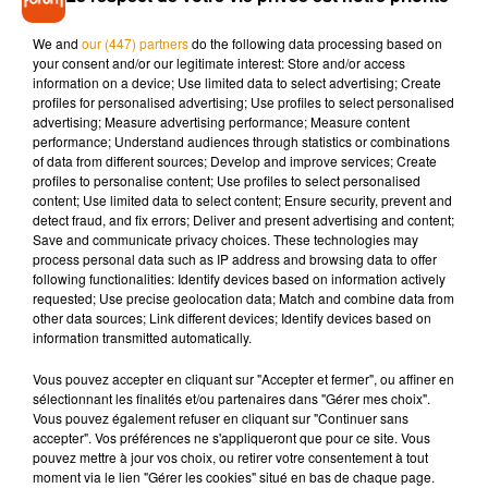
porte alors plainte le 22 avril 2022 pour harcèlement, et
décide de couper les ponts avec lui. C'est à ce moment-là
We and
our (447) partners
do the following data processing based on
your consent and/or our legitimate interest: Store and/or access
qu'il décide de porter plainte contre elle affirmant
qu'elle
information on a device; Use limited data to select advertising; Create
avait
"violé un accord visant à améliorer leur relation"
, et lui
profiles for personalised advertising; Use profiles to select personalised
réclamant 22.000 dollars singapouriens.
advertising; Measure advertising performance; Measure content
performance; Understand audiences through statistics or combinations
Le tribunal de première instance rejeta la demande de M.
of data from different sources; Develop and improve services; Create
Kawshigan estimant qu'il s'agissait d'un abus de procédure.
profiles to personalise content; Use profiles to select personalised
content; Use limited data to select content; Ensure security, prevent and
"Ce tribunal ne sera pas complice de sa tentative calculée
detect fraud, and fix errors; Deliver and present advertising and content;
d'obliger l'accusée à s'engager qui, après des années à
Save and communicate privacy choices. These technologies may
tenter d'appaiser le mécontentement du demandeur, a
process personal data such as IP address and browsing data to offer
following functionalities: Identify devices based on information actively
finalement décidé de résister à ses menaces plutôt que de se
requested; Use precise geolocation data; Match and combine data from
recroqueviller et de céder à ses demandes",
a déclaré le juge.
other data sources; Link different devices; Identify devices based on
Seulement voilà, le plaignant ne s'est pas démonté. Il décida
information transmitted automatically.
ensuite de se tourner vers la Haute Cour de Singapour afin
Vous pouvez accepter en cliquant sur "Accepter et fermer", ou affiner en
de réclamer 3 millions de dollars singapouriens (environ 2,1
sélectionnant les finalités et/ou partenaires dans "Gérer mes choix".
millions d'euros) de dommages et intérêts.
Vous pouvez également refuser en cliquant sur "Continuer sans
accepter". Vos préférences ne s'appliqueront que pour ce site. Vous
Selon lui, Nora Tan a nuit à
"son excellente réputation"
et
pouvez mettre à jour vos choix, ou retirer votre consentement à tout
moment via le lien "Gérer les cookies" situé en bas de chaque page.
engendré un
"douloureux traumatisme"
le menant à une