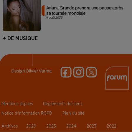
Ariana Grande prendra une pause après
sa tournée mondiale
4 août 2026
+ DE MUSIQUE
Design
Olivier Varma
Mentions légales
Règlements des jeux
Notice d’information RGPD
Plan du site
Archives
2026
2025
2024
2023
2022