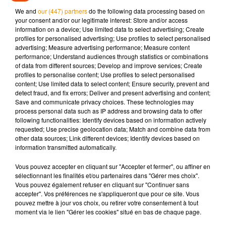
We and
our (447) partners
do the following data processing based on
Une fréquentation attendue dans les boutiques du centre-
your consent and/or our legitimate interest: Store and/or access
ville de Poitiers tout de même
à nuancer
vis-à-vis de la crise
information on a device; Use limited data to select advertising; Create
profiles for personalised advertising; Use profiles to select personalised
sanitaire. En effet, Pierre-Marie Moreau ne peut que
advertising; Measure advertising performance; Measure content
constater que
"
le Covid complique les choses".
performance; Understand audiences through statistics or combinations
of data from different sources; Develop and improve services; Create
profiles to personalise content; Use profiles to select personalised
Contexte sanitaire difficile
content; Use limited data to select content; Ensure security, prevent and
detect fraud, and fix errors; Deliver and present advertising and content;
Save and communicate privacy choices. These technologies may
process personal data such as IP address and browsing data to offer
following functionalities: Identify devices based on information actively
Contexte sanitaire difficile
requested; Use precise geolocation data; Match and combine data from
Crédit :
Contexte sanitaire difficile
other data sources; Link different devices; Identify devices based on
information transmitted automatically.
Vous pouvez accepter en cliquant sur "Accepter et fermer", ou affiner en
Autres facteurs à prendre en compte :
le télétravail, la
sélectionnant les finalités et/ou partenaires dans "Gérer mes choix".
hausse des factures énergétiques ou encore les ventes
Vous pouvez également refuser en cliquant sur "Continuer sans
privées
débutées il a plusieurs jours qui pourraient impacter
accepter". Vos préférences ne s'appliqueront que pour ce site. Vous
pouvez mettre à jour vos choix, ou retirer votre consentement à tout
les achats durant cette période de promotions.
moment via le lien "Gérer les cookies" situé en bas de chaque page.
Toujours est-il que les soldes d’hiver ça commence