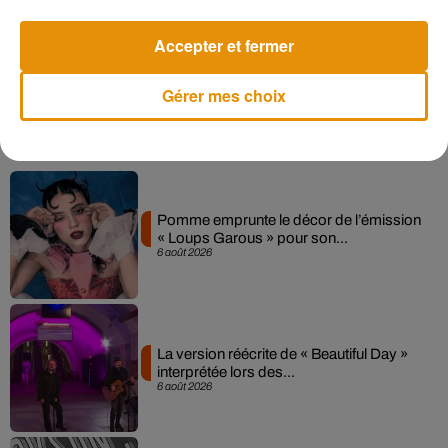
aujourd’hui,
elles durent jusqu’au mardi
8 février
prochain !
Accepter et fermer
Gérer mes choix
Musique
Pomme emprunte le décor de l’émission
« Loups Garous » pour son...
6 août 2026
La version réécrite de « Beautiful Day »
interprétée lors des...
6 août 2026