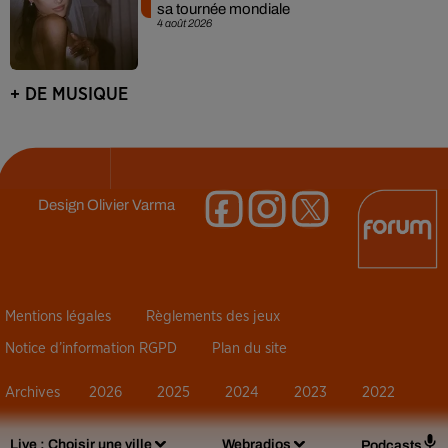
sa tournée mondiale
4 août 2026
+ DE MUSIQUE
Design
Olivier Varma
Mentions légales
Règlements des jeux
Notice d’information RGPD
Plan du site
Archives
2026
2025
2024
2023
2022
Live :
Choisir une ville
Webradios
Podcasts