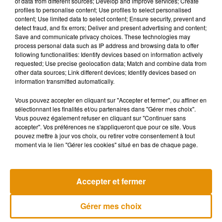
of data from different sources; Develop and improve services; Create
respectivement trois et quatre points. Si certaines ont
profiles to personalise content; Use profiles to select personalised
disparu du classement, comme Claire Chazal, trois
content; Use limited data to select content; Ensure security, prevent and
personnalités féminines font leur entrée dans le Top 50 pour
detect fraud, and fix errors; Deliver and present advertising and content;
Save and communicate privacy choices. These technologies may
la première fois : Françoise Hardy (12e), Faustine Bollaert
process personal data such as IP address and browsing data to offer
(21e) et Clara Luciani (25e).
following functionalities: Identify devices based on information actively
requested; Use precise geolocation data; Match and combine data from
Top 50 du JDD : jeunes, seniors, gauche, droite…
other data sources; Link different devices; Identify devices based on
Découvrez les personnalités préférées pour chaque
information transmitted automatically.
catégorie de la population
https://t.co/XNUgGMvU0F
Vous pouvez accepter en cliquant sur "Accepter et fermer", ou affiner en
pic.twitter.com/J6y1GSxYsA
sélectionnant les finalités et/ou partenaires dans "Gérer mes choix".
Vous pouvez également refuser en cliquant sur "Continuer sans
— Le JDD (@leJDD)
December 26, 2021
accepter". Vos préférences ne s'appliqueront que pour ce site. Vous
pouvez mettre à jour vos choix, ou retirer votre consentement à tout
moment via le lien "Gérer les cookies" situé en bas de chaque page.
Musique
Accepter et fermer
Gérer mes choix
Madonna sort enfin le remix de « Love
Sensation » avec Kylie Minogue
7 août 2026