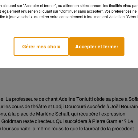
cliquant sur "Accepter et fermer", ou affiner en sélectionnant les finalités et/ou pa
 également refuser en cliquant sur "Continuer sans accepter". Vos préférences ne 
tre à jour vos choix, ou retirer votre consentement à tout moment via le lien "Gérer 
e cookies que vous avez exprimé. Si vous souhaitez l'afficher,
rd en cliquant sur le bouton ci-dessous.
cher l'élément
Gérer mes choix
Accepter et fermer
ée. La professeure de chant Adeline Toniutti cède sa place à Sofi
 les cours de théâtre et Ladji Doucouré succède à Joël Bouraï
ns, à la place de Marlène Schaff, qui récupère l’expression
oldman reste directeur. Qui succédera à Pierre Garnier ? Le
leur souhaite la même réussite que le lauréat de la précédent