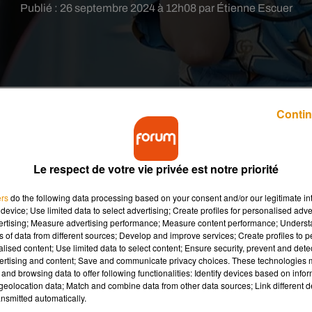
Publié : 26 septembre 2024 à 12h08 par Étienne Escuer
Contin
cademy, diffusée à partir du 12 octobre, ont été
Le respect de votre vie privée est notre priorité
ers
do the following data processing based on your consent and/or our legitimate int
device; Use limited data to select advertising; Create profiles for personalised adver
vertising; Measure advertising performance; Measure content performance; Unders
 nouvelle marraine de la Star Academy, dont la prochaine saison
ns of data from different sources; Develop and improve services; Create profiles to 
t de sortir un nouveau single, Tout pour moi, le premier de son al
alised content; Use limited data to select content; Ensure security, prevent and detect
ertising and content; Save and communicate privacy choices. These technologies
mpagner les élèves. Je pense qu’on va faire de jolies choses
and browsing data to offer following functionalities: Identify devices based on infor
ux. Elle s’occupera également de la direction musicale d’un des
eolocation data; Match and combine data from other data sources; Link different de
nts cette année, en tant que professeurs exceptionnels, et une
nsmitted automatically.
Grégory Lemarchal, 20 ans après sa participation à l’émission.