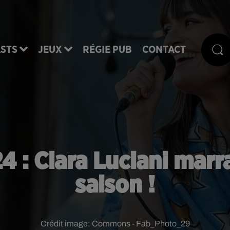
STS
JEUX
RÉGIE PUB
CONTACT
 : Clara Luciani marra
saison !
Crédit image:
Commons - Fab_Photo_29