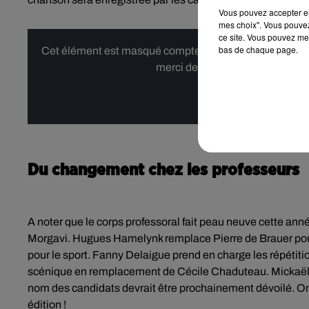
Vous pouvez accepter en 
mes choix". Vous pouvez
ce site. Vous pouvez met
bas de chaque page.
Cet élément est masqué compte-tenu du refus du dépôt d
merci de nous donner votre acco
Affi
Du changement chez les professeurs
A noter que le corps professoral fait peau neuve cette ann
Morgavi. Hugues Hamelynk remplace Pierre de Brauer pour
pour le sport. Fanny Delaigue prend en charge les répétitio
scénique en remplacement de Cécile Chaduteau. Mickaël G
nom des candidats devrait être prochainement dévoilé. On 
édition !