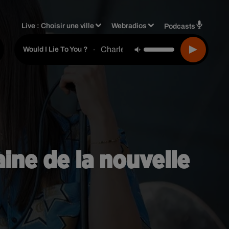
Live :
Choisir une ville
Webradios
Podcasts
Charles & Eddie
-
Would I Lie To You ?
ine de la nouvelle