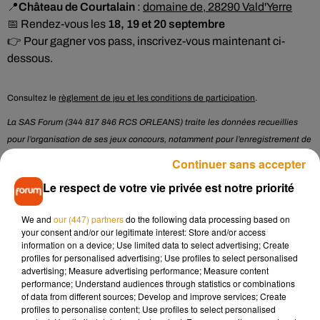
📍
Château de Courtalain
:
domaine de, 28290 Vald'Yerre
📅 Rendez-vous les
18, 19 et 20 septembre
👉 Pour gagner vos pass, inscrivez-vous maintenant ci-
dessous.
Consultez le
règlement de jeu et les conditions de participation
.
La SAS Forum (344 817 846 RCS ORLEANS) traite les données recueillies
pour l’organisation de ses jeux concours, notamment pour l’enregistrement de
la participation et la délivrance des gains. Pour en savoir plus sur la gestion
Continuer sans accepter
de vos données personnelles et pour exercer vos droits,
reportez-vous à la
Le respect de votre vie privée est notre priorité
notice d'information RGPD
.
* Champ obligatoire
We and
our (447) partners
do the following data processing based on
your consent and/or our legitimate interest: Store and/or access
information on a device; Use limited data to select advertising; Create
profiles for personalised advertising; Use profiles to select personalised
Le jeu est terminé
advertising; Measure advertising performance; Measure content
performance; Understand audiences through statistics or combinations
of data from different sources; Develop and improve services; Create
profiles to personalise content; Use profiles to select personalised