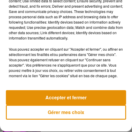
Musique
content; Use limited data to select content; Ensure security, prevent and
detect fraud, and fix errors; Deliver and present advertising and content;
Save and communicate privacy choices. These technologies may
process personal data such as IP address and browsing data to offer
following functionalities: Identify devices based on information actively
Madonna sort enfin le remix de « Love
requested; Use precise geolocation data; Match and combine data from
Sensation » avec Kylie Minogue
other data sources; Link different devices; Identify devices based on
7 août 2026
information transmitted automatically.
Vous pouvez accepter en cliquant sur "Accepter et fermer", ou affiner en
sélectionnant les finalités et/ou partenaires dans "Gérer mes choix".
Vous pouvez également refuser en cliquant sur "Continuer sans
Angèle et Amélie Lens dévoilent leur
accepter". Vos préférences ne s'appliqueront que pour ce site. Vous
collaboration tant attendue
pouvez mettre à jour vos choix, ou retirer votre consentement à tout
7 août 2026
moment via le lien "Gérer les cookies" situé en bas de chaque page.
Accepter et fermer
Pomme emprunte le décor de l’émission
« Loups Garous » pour son...
Gérer mes choix
6 août 2026